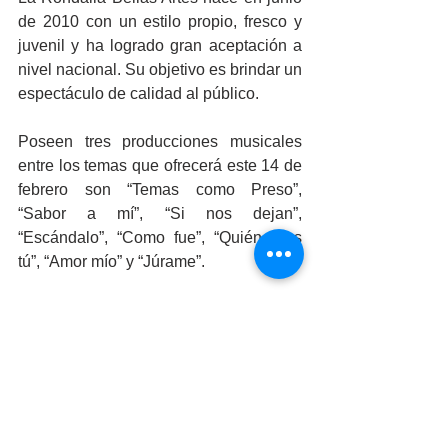
de 2010 con un estilo propio, fresco y 
juvenil y ha logrado gran aceptación a 
nivel nacional. Su objetivo es brindar un 
espectáculo de calidad al público.
Poseen tres producciones musicales 
entre los temas que ofrecerá este 14 de 
febrero son “Temas como Preso”, 
“Sabor a mí”, “Si nos dejan”, 
“Escándalo”, “Como fue”, “Quién eres 
tú”, “Amor mío” y “Júrame”.
En el recital también participarán los 
rondalleros de Odontología y 
Contabilidad, quienes complementarán 
el amplio repertorio de temas dedicados 
especialmente para las parejas de 
enamorados, pero también para los 