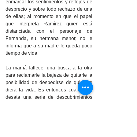
enmarcar los sentimientos y reflejos de 
desprecio y sobre todo rechazo de una 
de ellas; al momento en que el papel 
que interpreta Ramírez quien está 
distanciada con el personaje de 
Fernanda, su hermana menor, no le 
informa que a su madre le queda poco 
tiempo de vida.
La mamá fallece, una busca a la otra 
para reclamarle la bajeza de quitarle la 
posibilidad de despedirse de quien le 
diera la vida. Es entonces cuando se 
desata una serie de descubrimientos 
que explican el odio sin remedio que 
sienten ambas hermanas.
INFORMACION.
Hermanas en Mexicali el jueves 16 de 