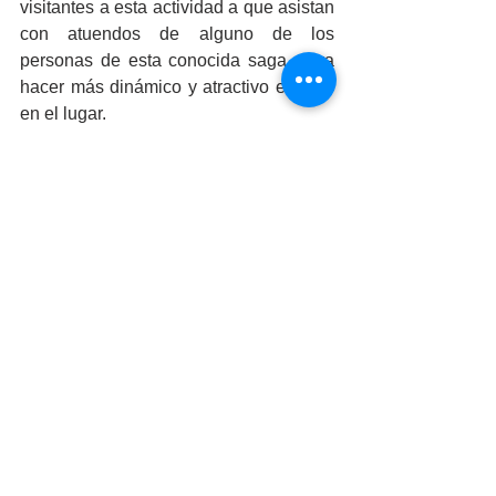
visitantes a esta actividad a que asistan 
con atuendos de alguno de los 
personas de esta conocida saga, para 
hacer más dinámico y atractivo el estar 
en el lugar.
Cada 4 de mayo los seguidores de Star 
Wars de todo el mundo celebran su día, 
esto nació a raíz de una publicación 
hecha en 1979 por el London Evening 
News en la que se felicitaba a Margaret 
Thatcher con la siguiente frase: “May 
the 4th Be With You, Maggie. 
Congratulations”, la cual dio lugar al 
juego de palabras “May the Force be 
with you”, una cita que caracteriza toda 
la serie de películas.
Las instalaciones del CREA Cultura se 