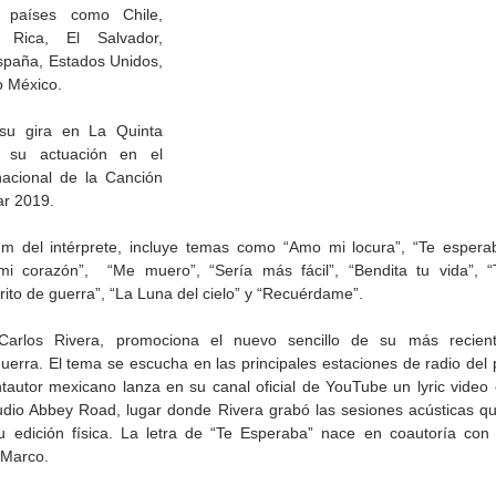
 países como Chile, 
 Rica, El Salvador, 
paña, Estados Unidos, 
o México.
su gira en La Quinta 
 su actuación en el 
nacional de la Canción 
ar 2019.
um del intérprete, incluye temas como “Amo mi locura”, “Te esperaba
i corazón”,  “Me muero”, “Sería más fácil”, “Bendita tu vida”, “
ito de guerra”, “La Luna del cielo” y “Recuérdame”.
Carlos Rivera, promociona el nuevo sencillo de su más recient
de la
CETYS prepara la edición
Presenta Heras 'Una de
uerra. El tema se escucha en las principales estaciones de radio del p
fía
2026 de la Feria de Arte
tantas'
ntautor mexicano lanza en su canal oficial de YouTube un lyric video
Internacional 'Sinergia'
tudio Abbey Road, lugar donde Rivera grabó las sesiones acústicas 
u edición física. La letra de “Te Esperaba” nace en coautoría con 
 Marco.