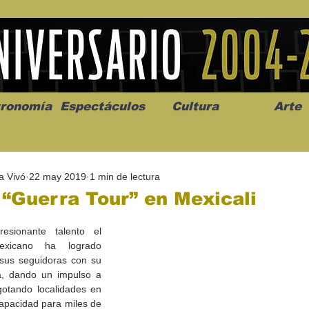
ronomía
Espectáculos
Cultura
Arte
a Vivó
22 may 2019
1 min de lectura
“Guerra Tour” en Mexicali
sionante talento el 
exicano ha logrado 
os” abre la
Celebran el mes del amor
"Me llamo C
sus seguidoras con su 
a de alto impacto
en la Casa de la Cultura
realista y 
, dando un impulso a 
California
Progreso con micrófono
puesta en e
gotando localidades en 
abierto
apacidad para miles de 