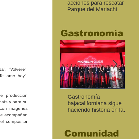
acciones para rescatar el
Ro
Parque del Mariachi
tur
“M
20
Gastronomía
”, “Volveré”, 
Te amo hoy”, 
e producción 
Inaugura SC la colectiva
"Función Velorio" llegará
Gastronomía
Est
Fo
aís y para su 
Expresión Plástica
al Teatro Universitario
bajacaliforniana sigue
Sec
re
 con imágenes 
Cachanilla 2026
como cierre del Taller de
haciendo historia en la
Mor
ce
que acompañan 
Formación Actoral
Guía Michelin
art
Ma
el compositor 
Comunidad