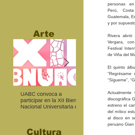
personas en
Perú, Costa
Guatemala, Es
y por supuest
Arte
Rivera abrió 
Vergara, con
Festival Inter
de Viña del M
El quinto álb
“Regrésame m
“Sígueme”, “Gr
Actualmente 
UABC convoca a
Abierta convocatoria 
discográfica G
participar en la XII Bienal
XIV Bienal de Fotogra
estreno el ca
Nacional Universitaria de
de Baja California
del mítico es
Arte Contemporáneo
al disco en s
peruano Gian
Cultura