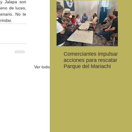
y Jalapa son 
eno de luces, 
enario. No te 
rindar.
Comerciantes impulsan
Ab
CEART Mexicali, oferta
Convocan a niños, niñas
Con
acciones para rescatar el
al
,
Campamento gratuito de
y jóvenes a crear la
car
Parque del Mariachi
20
Ver todo
verano
conservación de la
79 
vaquita marina y el Golfo
de 
de California