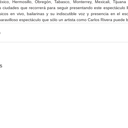
ico, Hermosillo, Obregón, Tabasco, Monterrey, Mexicali, Tijuana 
s ciudades que recorrerá para seguir presentando este espectáculo ll
sicos en vivo, bailarinas y su indiscutible voz y presencia en el esc
aravilloso espectáculo que sólo un artista como Carlos Rivera puede b
Gobierno de Baja
Cristina Rivera Garza
California reconocerá a
reflexiona sobre memoria
s
26
guardianes del patrimonio
justicia y literatura
cultural