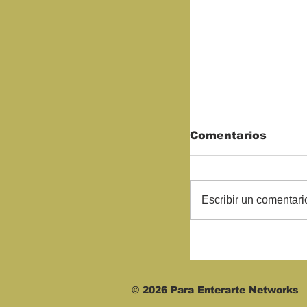
Comentarios
Escribir un comentario
Comerciantes 
para rescatar 
© 2026 Para Enterarte Networks
Mariachi