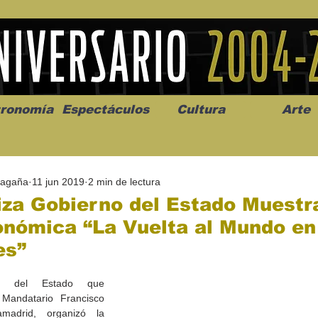
ronomía
Espectáculos
Cultura
Arte
Magaña
11 jun 2019
2 min de lectura
iza Gobierno del Estado Muestr
onómica “La Vuelta al Mundo en
es”
os” abre la
Celebran el mes del amor
"Me llamo C
a de alto impacto
en la Casa de la Cultura
realista y 
o del Estado que 
California
Progreso con micrófono
puesta en e
Mandatario Francisco 
abierto
adrid, organizó la 