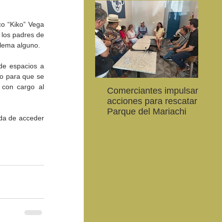
co “Kiko” Vega 
los padres de 
blema alguno.
e espacios a 
o para que se 
 con cargo al 
Comerciantes impulsan
Ab
CEART Mexicali, oferta
Convocan a niños, niñas
Con
acciones para rescatar el
al
,
Campamento gratuito de
y jóvenes a crear la
car
Parque del Mariachi
20
verano
conservación de la
79 
da de acceder 
vaquita marina y el Golfo
de 
de California