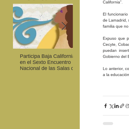
California”.
El funcionario
de Lamadrid, s
familia que no
Expuso que pa
Cecyte, Cobach
puedan insert
Participa Baja California
Cultura BC invita a
Gobierno del 
en el Sexto Encuentro
integrarse a la Red
Nacional de las Salas de
Estatal de Música 20
Lo anterior, c
Lectura en Lenguas
a la educación
Nacionales