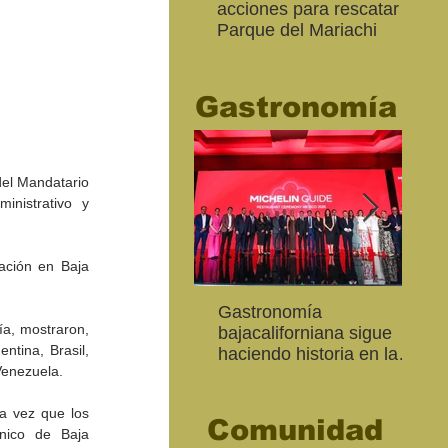
acciones para rescatar el
Ro
Parque del Mariachi
tur
“M
20
Gastronomía
del Mandatario 
inistrativo y 
ación en Baja 
Inaugura SC la colectiva
"Función Velorio" llegará
Gastronomía
Est
Fo
a, mostraron, 
Expresión Plástica
al Teatro Universitario
bajacaliforniana sigue
Sec
re
tina, Brasil, 
Cachanilla 2026
como cierre del Taller de
haciendo historia en la
Mor
ce
Venezuela.
Formación Actoral
Guía Michelin
art
Ma
a vez que los 
Comunidad
nico de Baja 