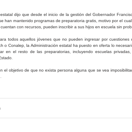
 estatal dijo que desde el inicio de la gestión del Gobernador Francis
e han mantenido programas de preparatoria gratis, motivo por el cual 
 cuentan con recursos, pueden inscribir a sus hijos en escuela sin pro
ra todos aquellos jóvenes que no pueden ingresar por cuestiones d
 o Conalep, la Administración estatal ha puesto en oferta lo necesari
ar en el resto de las preparatorias, incluyendo escuelas privadas,
Gobierno de Baja
Cristina Rivera Garza
Estado.
California reconocerá a
reflexiona sobre memoria
26
guardianes del patrimonio
justicia y literatura
on el objetivo de que no exista persona alguna que se vea imposibilita
cultural
.