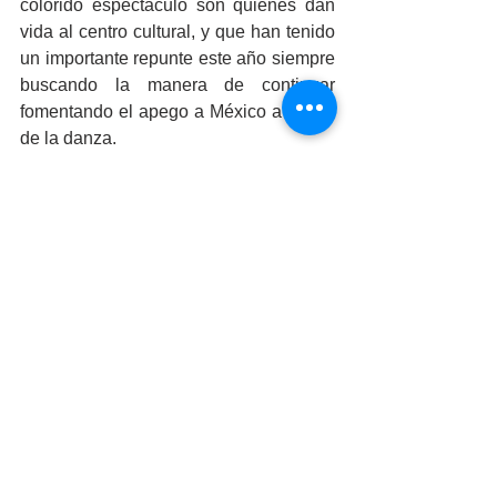
colorido espectáculo son quienes dan 
vida al centro cultural, y que han tenido 
un importante repunte este año siempre 
buscando la manera de continuar 
fomentando el apego a México a través 
de la danza.
El CREA Cultura se encuentra ubicado 
en Calle Salina Cruz # 2050, Col. 
Guajardo, tel. 555 1230, página de fb: 
CREA Cultura – Casa de la Cultura de 
la Juventud.