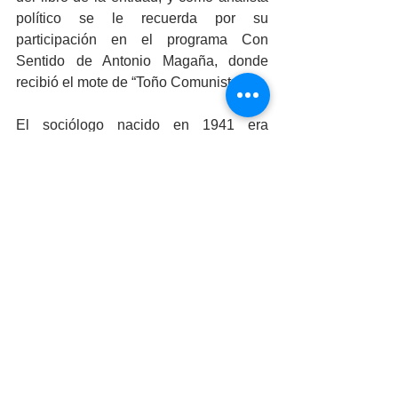
político se le recuerda por su 
participación en el programa Con 
Sentido de Antonio Magaña, donde 
recibió el mote de “Toño Comunista”
El sociólogo nacido en 1941 era 
profesor jubilado de la Facultad de 
Ciencias Sociales y Políticas de la 
UABC, y desde joven y hasta la 
actualidad se mantenía firme en su 
activismo social y político.
Muestras de pésame de la comunidad 
han sido manifestadas en su muro de 
Facebook. Descanse en paz.