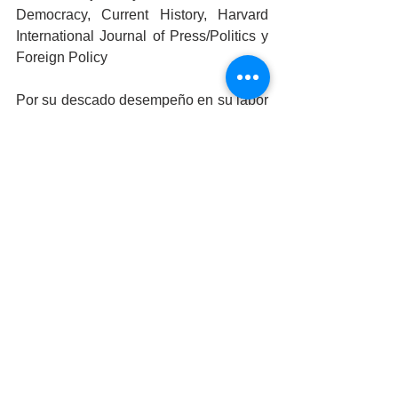
Democracy, Current History, Harvard 
International Journal of Press/Politics y 
Foreign Policy
Por su descado desempeño en su labor 
de periodista, ganó en 2010 el Premio 
Nacional de Periodismo y en 2015, fue 
condecorada con la Légion d’Honneur, 
otorgada por el gobierno de Francia.
La conferencia de Denise Dresser será 
este jueves 24 de octubre, en punto de 
las 6:00 pm, en las instalaciones de 
CEART Mexicali.