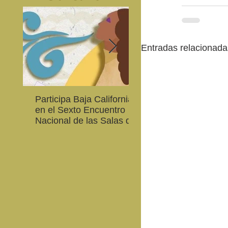
Entradas relacionada
Participa Baja California
Cultura BC invita a
en el Sexto Encuentro
integrarse a la Red
Nacional de las Salas de
Estatal de Música 20
Lectura en Lenguas
Nacionales