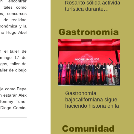
n encontrar 
Rosarito sólida actividad
Ed
s, tales como 
turística durante
“Me
s, concursos 
“Memorial Day Weekend
Ca
 de realidad 
2026"
tronómica y la 
Gastronomía
rmó Hugo Abel 
el taller de 
omingo 17 de 
os, taller de 
ler de dibujo 
aje como Pepe 
Inaugura SC la colectiva
"Función Velorio" llegará
Gastronomía
Est
Fo
 estarán Alex 
Expresión Plástica
al Teatro Universitario
bajacaliforniana sigue
Sec
re
Tommy Tune, 
Cachanilla 2026
como cierre del Taller de
haciendo historia en la
Mor
ce
 Diego Comic-
Formación Actoral
Guía Michelin
art
Ma
Comunidad