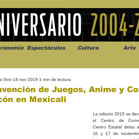
ronomía
Espectáculos
Cultura
Arte
a Vivó
14 nov 2019
1 min de lectura
nvención de Juegos, Anime y Co
ón en Mexicali
os” abre la
Celebran el mes del amor
"Me llamo C
La edición 2019 se llev
a de alto impacto
en la Casa de la Cultura
realista y 
el Centro de Conve
California
Progreso con micrófono
puesta en e
Centro Estatal delas ar
abierto
16 y 17 de noviembre