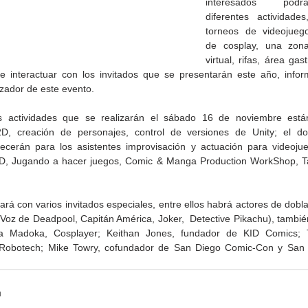
interesados  podrá
diferentes actividade
torneos de videojuego
de cosplay, una zona
virtual, rifas, área gas
e interactuar con los invitados que se presentarán este año, info
izador de este evento.
s actividades que se realizarán el sábado 16 de noviembre están 
2D, creación de personajes, control de versiones de Unity; el d
ecerán para los asistentes improvisación y actuación para videojueg
D, Jugando a hacer juegos, Comic & Manga Production WorkShop, Tal
ará con varios invitados especiales, entre ellos habrá actores de dobl
de la
CETYS prepara la edición
Presenta Heras 'Una de
Voz de Deadpool, Capitán América, Joker,  Detective Pikachu), también
fía
2026 de la Feria de Arte
tantas'
 Madoka, Cosplayer; Keithan Jones, fundador de KID Comics; 
Internacional 'Sinergia'
 Robotech; Mike Towry, cofundador de San Diego Comic-Con y San