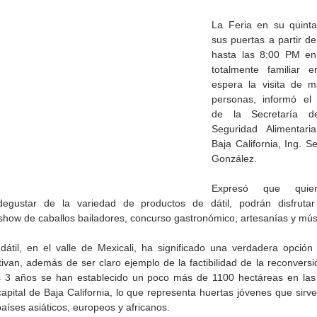
La Feria en su quinta
sus puertas a partir de
hasta las 8:00 PM en
totalmente familiar 
espera la visita de m
personas, informó el 
de la Secretaría d
Seguridad Alimentari
Baja California, Ing. S
González.
Expresó que quiene
gustar de la variedad de productos de dátil, podrán disfrutar 
 show de caballos bailadores, concurso gastronómico, artesanías y mús
de la
CETYS prepara la edición
Presenta Heras 'Una de
fía
2026 de la Feria de Arte
tantas'
 dátil, en el valle de Mexicali, ha significado una verdadera opción 
Internacional 'Sinergia'
tivan, además de ser claro ejemplo de la factibilidad de la reconversió
s 3 años se han establecido un poco más de 1100 hectáreas en las
capital de Baja California, lo que representa huertas jóvenes que sirv
aíses asiáticos, europeos y africanos.