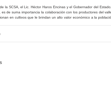
r de la SCSA, el Lic. Héctor Haros Encinas y el Gobernador del Estado,
, es de suma importancia la colaboración con los productores del valle
ionan en cultivos que le brindan un alto valor económico a la població
Gobierno de Baja
Cristina Rivera Garza
California reconocerá a
reflexiona sobre memoria
26
guardianes del patrimonio
justicia y literatura
s
cultural