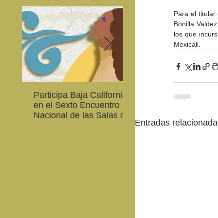
Para el titula
Bonilla Valdez
los que incurs
Mexicali.
Participa Baja California
Cultura BC invita a
en el Sexto Encuentro
integrarse a la Red
Nacional de las Salas de
Estatal de Música 20
Entradas relacionada
Lectura en Lenguas
Nacionales