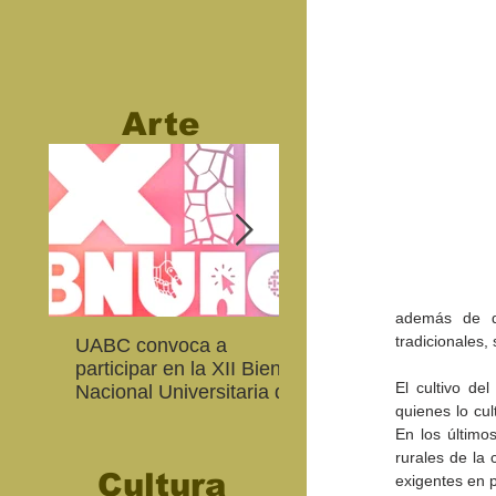
Arte
además de de
tradicionales,
UABC convoca a
Abierta convocatoria 
participar en la XII Bienal
XIV Bienal de Fotogra
El cultivo del
Nacional Universitaria de
de Baja California
quienes lo cul
Arte Contemporáneo
En los último
rurales de la 
Cultura
exigentes en p