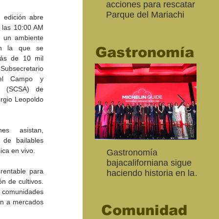
acciones para rescatar el
Ro
Parque del Mariachi
tur
 edición abre 
“M
 las 10:00 AM 
20
 un ambiente 
en la que se 
Gastronomía
ás de 10 mil 
Subsecretario 
el Campo y 
a (SCSA) de 
ergio Leopoldo 
s asistan, 
de bailables 
ica en vivo.
Inaugura SC la colectiva
"Función Velorio" llegará
Gastronomía
Est
Fo
Expresión Plástica
al Teatro Universitario
bajacaliforniana sigue
Sec
re
rentable para 
Cachanilla 2026
como cierre del Taller de
haciendo historia en la
Mor
ce
n de cultivos. 
Formación Actoral
Guía Michelin
art
Ma
 comunidades 
en a mercados 
Comunidad