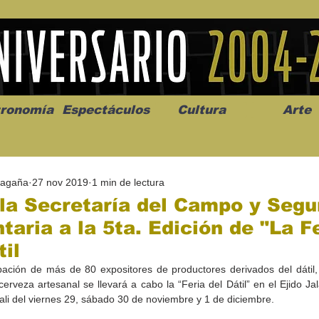
ronomía
Espectáculos
Cultura
Arte
Magaña
27 nov 2019
1 min de lectura
 la Secretaría del Campo y Segu
taria a la 5ta. Edición de "La F
til
os” abre la
Celebran el mes del amor
"Me llamo C
ipación de más de 80 expositores de productores derivados del dátil, 
a de alto impacto
en la Casa de la Cultura
realista y 
erveza artesanal se llevará a cabo la “Feria del Dátil” en el Ejido Jal
California
Progreso con micrófono
puesta en e
ali del viernes 29, sábado 30 de noviembre y 1 de diciembre.
abierto