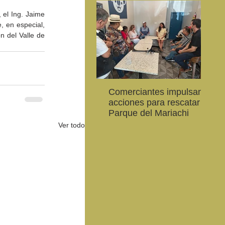
 el Ing. Jaime 
, en especial, 
n del Valle de 
Comerciantes impulsan
Ab
CEART Mexicali, oferta
Convocan a niños, niñas
Con
acciones para rescatar el
al
,
Campamento gratuito de
y jóvenes a crear la
car
Parque del Mariachi
20
verano
conservación de la
79 
Ver todo
vaquita marina y el Golfo
de 
de California