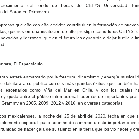
 crecimiento del fondo de becas de CETYS Universidad, fun
s del Sarao en Primavera.
mpresas que año con año deciden contribuir en la formación de nuevas
tas, quienes en una institución de alto prestigio como lo es CETYS, de
nnovación y liderazgo, que en el futuro les ayudarán a dejar huella e im
ad.
Gobierno de Baja
Cristina Rivera Garza
avera, El Espectáculo
California reconocerá a
reflexiona sobre memoria
26
guardianes del patrimonio
justicia y literatura
arao estará enmarcado por la frescura, dinamismo y energía musical de
cultural
ue deleitará a su público con sus más grandes éxitos, que también han
es escenarios como Viña del Mar en Chile, y con los cuales h
o y gusto entre el público internacional, además de importantes prem
n Grammy en 2005, 2009, 2012 y 2016, en diversas categorías.
cos mexicalenses, la noche del 25 de abril del 2020, fecha en que se
oblemente especial, pues además de sumarse a esta importante causa 
rtunidad de hacer gala de su talento en la tierra que los vio nacer y cre