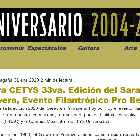
ronomía
Espectáculos
Cultura
Arte
Magaña
31 ene 2020
2 min de lectura
a CETYS 33va. Edición del Sar
era, Evento Filantrópico Pro B
rta la edición 2020 del Sarao en Primavera, hoy por hoy el evento filan
os” abre la
Celebran el mes del amor
"Me llamo C
te en nuestra comunidad, organizado por el Instituto Educativo 
a de alto impacto
en la Casa de la Cultura
realista y 
vil (IENAC) y el Campus Mexicali de CETYS Universidad.
California
Progreso con micrófono
puesta en e
abierto
ación en 1988, el Sarao en Primavera tiene como misión recaudar