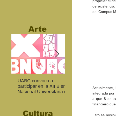
propiciar el 
de existencia,
del Campus Mex
Arte
UABC convoca a
Abierta convocatoria 
participar en la XII Bienal
XIV Bienal de Fotogra
Actualmente, 
Nacional Universitaria de
de Baja California
integrada por 
Arte Contemporáneo
a que 8 de ca
financiero que
Cultura
Esto es posibl