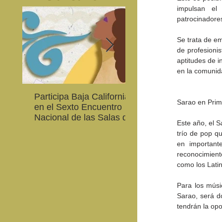
impulsan el
patrocinadore
Se trata de e
de profesionis
aptitudes de i
en la comunid
Participa Baja California
Cultura BC invita a
Sarao en Prim
en el Sexto Encuentro
integrarse a la Red
Nacional de las Salas de
Estatal de Música 20
Este año, el S
Lectura en Lenguas
trío de pop q
Nacionales
en important
reconocimient
como los Lati
Para los músi
Sarao, será d
tendrán la opo