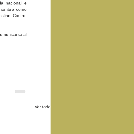
a nacional e 
enombre como 
tian Castro, 
omunicarse al 
Ver todo