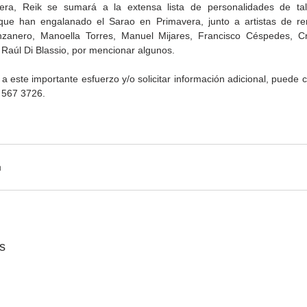
ra, Reik se sumará a la extensa lista de personalidades de tall
 que han engalanado el Sarao en Primavera, junto a artistas de r
anero, Manoella Torres, Manuel Mijares, Francisco Céspedes, Cris
 Raúl Di Blassio, por mencionar algunos.
 este importante esfuerzo y/o solicitar información adicional, puede c
) 567 3726.
s