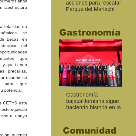
primeros años 
acciones para rescatar el
Ro
fraestructura 
Parque del Mariachi
tur
“M
20
a totalidad de 
Gastronomía
nómicos se 
de Becas, en 
decisión del 
oportunidades 
iantes que 
 y que tienen 
s precarias, 
tor económico 
 para que 
u potencial. 
Inaugura SC la colectiva
"Función Velorio" llegará
Gastronomía
Est
Fo
Expresión Plástica
al Teatro Universitario
bajacaliforniana sigue
Sec
re
de CETYS está 
Cachanilla 2026
como cierre del Taller de
haciendo historia en la
Mor
ce
esto equivale 
Formación Actoral
Guía Michelin
art
Ma
ias al apoyo 
Comunidad
egión, quienes 