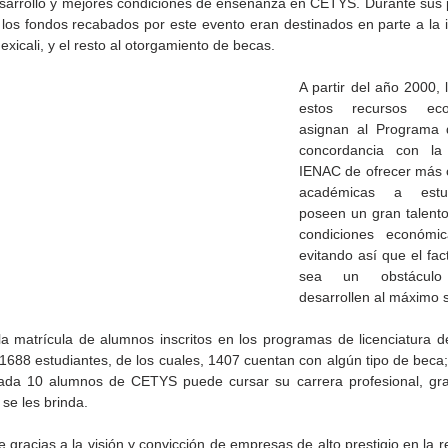
desarrollo y mejores condiciones de enseñanza en CETYS. Durante sus 
 los fondos recabados por este evento eran destinados en parte a la in
icali, y el resto al otorgamiento de becas.
A partir del año 2000, l
estos recursos eco
asignan al Programa 
concordancia con la 
IENAC de ofrecer más 
académicas a estud
poseen un gran talento,
condiciones económica
evitando así que el fac
sea un obstáculo
desarrollen al máximo s
de la
CETYS prepara la edición
Presenta Heras 'Una de
fía
2026 de la Feria de Arte
tantas'
la matrícula de alumnos inscritos en los programas de licenciatura 
Internacional 'Sinergia'
1688 estudiantes, de los cuales, 1407 cuentan con algún tipo de beca; 
da 10 alumnos de CETYS puede cursar su carrera profesional, grac
 se les brinda. 
e gracias a la visión y convicción de empresas de alto prestigio en la r