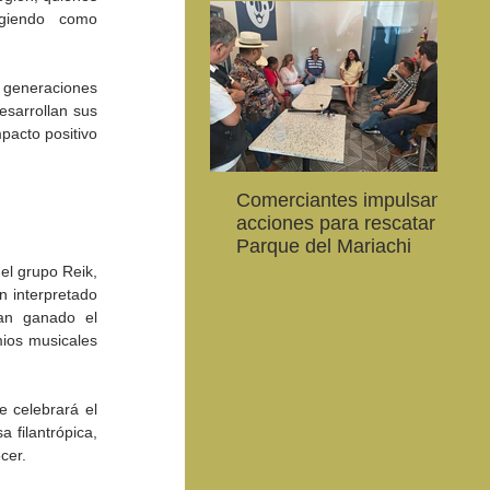
giendo como 
 generaciones 
sarrollan sus 
pacto positivo 
Comerciantes impulsan
Ab
CEART Mexicali, oferta
Convocan a niños, niñas
Con
acciones para rescatar el
al
,
Campamento gratuito de
y jóvenes a crear la
car
Parque del Mariachi
20
verano
conservación de la
79 
l grupo Reik, 
vaquita marina y el Golfo
de 
 interpretado 
de California
an ganado el 
ios musicales 
 celebrará el 
filantrópica, 
cer.