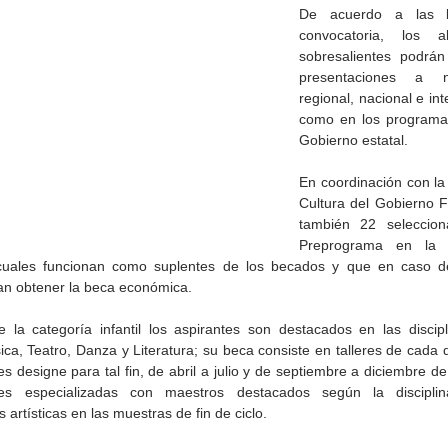
De acuerdo a las b
convocatoria, los 
sobresalientes podrán 
presentaciones a niv
regional, nacional e inte
como en los programas
Gobierno estatal.
En coordinación con la 
Cultura del Gobierno Fe
también 22 seleccion
Preprograma en la c
 cuales funcionan como suplentes de los becados y que en caso de
an obtener la beca económica.
de la
CETYS prepara la edición
Presenta Heras 'Una de
 la categoría infantil los aspirantes son destacados en las discipl
fía
2026 de la Feria de Arte
tantas'
ica, Teatro, Danza y Literatura; su beca consiste en talleres de cada di
Internacional 'Sinergia'
es designe para tal fin, de abril a julio y de septiembre a diciembre de
es especializadas con maestros destacados según la disciplin
 artísticas en las muestras de fin de ciclo.