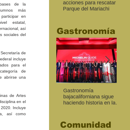
acciones para rescatar el
Ro
ases de la 
Parque del Mariachi
tur
alumnos más 
“M
participar en 
20
el estatal, 
rnacional, así 
Gastronomía
 sociales del 
Secretaría de 
deral incluye 
ados para el 
ategoría de 
 abrirse una 
Inaugura SC la colectiva
"Función Velorio" llegará
Gastronomía
Est
Fo
inas de Artes 
Expresión Plástica
al Teatro Universitario
bajacaliforniana sigue
Sec
re
sciplina en el 
Cachanilla 2026
como cierre del Taller de
haciendo historia en la
Mor
ce
 2020. Incluye 
Formación Actoral
Guía Michelin
art
Ma
a, así como 
Comunidad