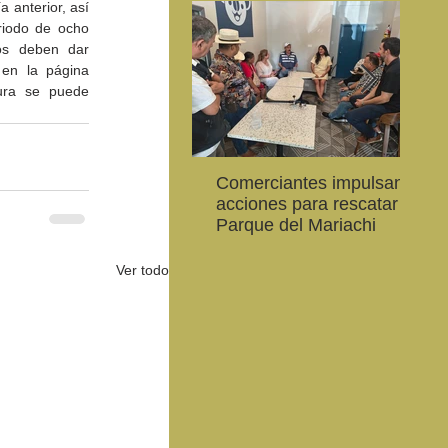
 anterior, así 
iodo de ocho 
os deben dar 
en la página 
ura se puede 
Comerciantes impulsan
Ab
CEART Mexicali, oferta
Convocan a niños, niñas
Con
acciones para rescatar el
al
,
Campamento gratuito de
y jóvenes a crear la
car
Parque del Mariachi
20
verano
conservación de la
79 
vaquita marina y el Golfo
de 
Ver todo
de California