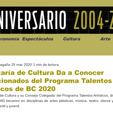
ronomía
Espectáculos
Cultura
Arte
Magaña
25 mar 2020
1 min de lectura
aría de Cultura Da a Conocer
cionados del Programa Talentos
icos de BC 2020
os” abre la
Celebran el mes del amor
"Me llamo C
de Cultura y su Consejo Colegiado del Programa Talentos Artísticos, di
a de alto impacto
en la Casa de la Cultura
realista y 
40 becarios en disciplinas de artes plásticas, música, teatro, danza y 
California
Progreso con micrófono
puesta en e
ntil y juvenil.
abierto