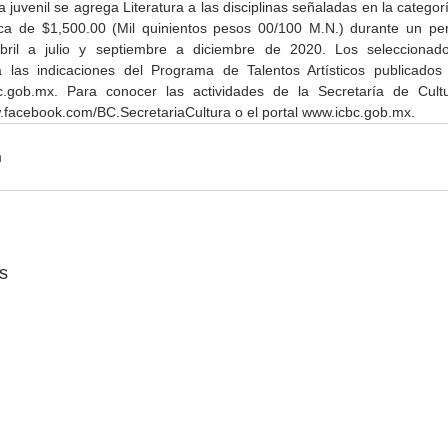
a juvenil se agrega Literatura a las disciplinas señaladas en la categoría
a de $1,500.00 (Mil quinientos pesos 00/100 M.N.) durante un per
ril a julio y septiembre a diciembre de 2020. Los seleccionad
 las indicaciones del Programa de Talentos Artísticos publicados 
bc.gob.mx. Para conocer las actividades de la Secretaría de Cult
.facebook.com/BC.SecretariaCultura o el portal www.icbc.gob.mx. 
Gobierno de Baja
Cristina Rivera Garza
California reconocerá a
reflexiona sobre memoria
26
guardianes del patrimonio
justicia y literatura
cultural
s