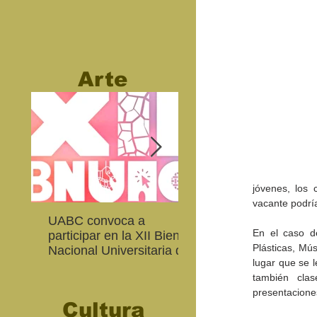
Arte
jóvenes, los
vacante podrí
UABC convoca a
Abierta convocatoria 
En el caso de
participar en la XII Bienal
XIV Bienal de Fotogra
Plásticas, Mús
Nacional Universitaria de
de Baja California
lugar que se l
Arte Contemporáneo
también clas
presentaciones
Cultura