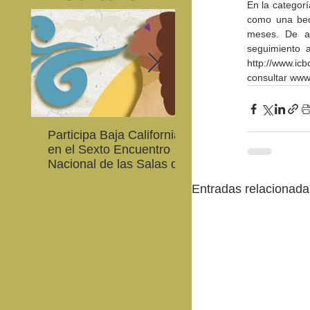
En la categorí
como una bec
meses. De ab
seguimiento a
http://www.ic
consultar www
Participa Baja California
Cultura BC invita a
en el Sexto Encuentro
integrarse a la Red
Nacional de las Salas de
Estatal de Música 20
Lectura en Lenguas
Entradas relacionada
Nacionales