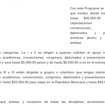
Con este Programa se 
que oscilan desde los
hasta $45,000.00 
capacitaciones a
convenciones, c
diplomados y pres
artísticas dentro y 
entidad.
o categorías. La I y II se dirigen a quienes soliciten el apoyo in
s académicas, convenciones, congresos, diplomados y presentacione
s y será hasta $5,000.00 pesos y de hasta $8,000.00 si es en el extran
s III y IV están dirigidas a grupos o colectivos que tengan interé
de la
CETYS prepara la edición
Presenta Heras 'Una de
s académicas, convenciones, congresos, diplomados y presentaciones
fía
2026 de la Feria de Arte
tantas'
r hasta $20,000.00 para viajes en la República Mexicana y hasta $45,0
Internacional 'Sinergia'
cipar artistas y creadores de todas las disciplinas, promotores 