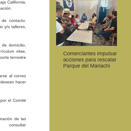
ja California; 
uación.
 de contacto: 
 y/o talleres, 
de domicilio, 
ículum vitae, 
Comerciantes impulsan
Ab
CEART Mexicali, oferta
Convocan a niños, niñas
Con
orte terrestre 
acciones para rescatar el
al
,
Campamento gratuito de
y jóvenes a crear la
car
Parque del Mariachi
20
verano
conservación de la
79 
vaquita marina y el Golfo
de 
se al correo 
de California
 desean hacer 
por el Comité 
mación de las 
onsultar 