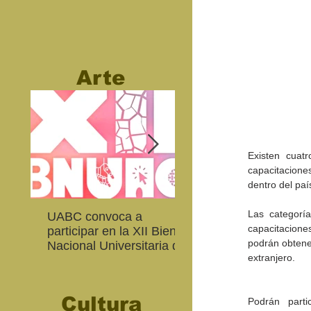
Arte
Existen cuatr
capacitacione
dentro del paí
Las categoría
UABC convoca a
Abierta convocatoria 
capacitacione
participar en la XII Bienal
XIV Bienal de Fotogra
podrán obtene
Nacional Universitaria de
de Baja California
extranjero.
Arte Contemporáneo
Cultura
Podrán parti