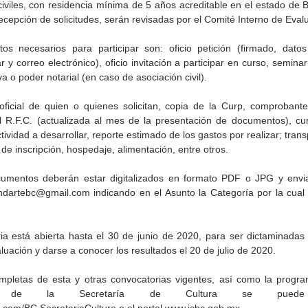
iviles, con residencia mínima de 5 años acreditable en el estado de Ba
a recepción de solicitudes, serán revisadas por el Comité Interno de Eval
s necesarios para participar son: oficio petición (firmado, datos
r y correo electrónico), oficio invitación a participar en curso, seminario
va o poder notarial (en caso de asociación civil).
 oficial de quien o quienes solicitan, copia de la Curp, comprobante 
l R.F.C. (actualizada al mes de la presentación de documentos), curr
Gobierno de Baja
Cristina Rivera Garza
ividad a desarrollar, reporte estimado de los gastos por realizar; transp
California reconocerá a
reflexiona sobre memoria
de inscripción, hospedaje, alimentación, entre otros.
26
guardianes del patrimonio
justicia y literatura
cultural
umentos deberán estar digitalizados en formato PDF o JPG y enviar
ondartebc@gmail.com indicando en el Asunto la Categoría por la cual
ia está abierta hasta el 30 de junio de 2020, para ser dictaminadas 
luación y darse a conocer los resultados el 20 de julio de 2020.
pletas de esta y otras convocatorias vigentes, así como la progra
des de la Secretaría de Cultura se puede c