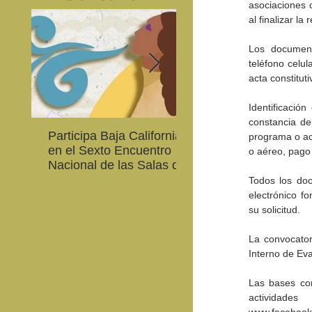
asociaciones c
al finalizar l
Los documento
teléfono celula
acta constituti
Identificación
constancia de
Participa Baja California
Cultura BC invita a
programa o act
en el Sexto Encuentro
integrarse a la Red
o aéreo, pago 
Nacional de las Salas de
Estatal de Música 20
Lectura en Lenguas
Todos los doc
Nacionales
electrónico f
su solicitud.
La convocator
Interno de Eva
Las bases com
activida