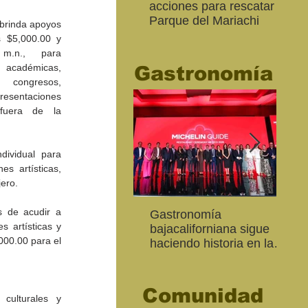
acciones para rescatar el
Ro
Parque del Mariachi
tur
brinda apoyos 
“M
 $5,000.00 y 
20
m.n., para 
cadémicas, 
Gastronomía
ongresos, 
entaciones 
fuera de la 
dividual para 
s artísticas, 
jero.
s de acudir a 
Inaugura SC la colectiva
"Función Velorio" llegará
Gastronomía
Est
Fo
 artísticas y 
Expresión Plástica
al Teatro Universitario
bajacaliforniana sigue
Sec
re
00.00 para el 
Cachanilla 2026
como cierre del Taller de
haciendo historia en la
Mor
ce
Formación Actoral
Guía Michelin
art
Ma
Comunidad
culturales y 