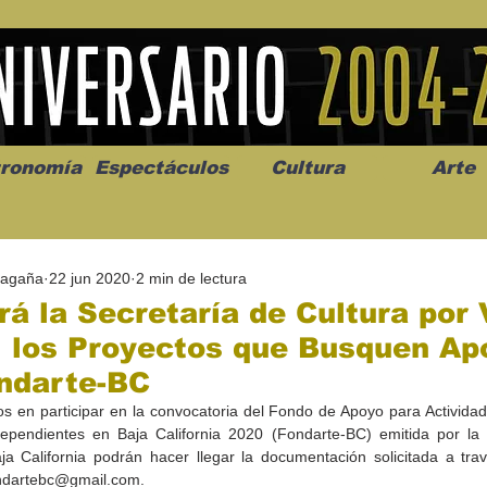
ronomía
Espectáculos
Cultura
Arte
Magaña
22 jun 2020
2 min de lectura
rá la Secretaría de Cultura por 
l los Proyectos que Busquen Ap
ondarte-BC
os” abre la
Celebran el mes del amor
"Me llamo C
s en participar en la convocatoria del Fondo de Apoyo para Actividades
a de alto impacto
en la Casa de la Cultura
realista y 
dependientes en Baja California 2020 (Fondarte-BC) emitida por la 
California
Progreso con micrófono
puesta en e
ja California podrán hacer llegar la documentación solicitada a trav
abierto
ondartebc@gmail.com.