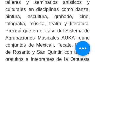
talleres y seminarios artísticos y 
culturales en disciplinas como danza, 
pintura, escultura, grabado, cine, 
fotografía, música, teatro y literatura. 
Precisó que en el caso del Sistema de 
Agrupaciones Musicales AUKA reúne 
conjuntos de Mexicali, Tecate, Playas 
de Rosarito y San Quintín con talleres 
gratuitos a integrantes de la Orquesta 
Río Nuevo, Orquesta El Centinela, 
Ensamble y Coro Kuchumá, Ensamble 
y Coro Wa-kuatay, Orquesta Mar de 
Cortés y Coro Infantil Bilingüe Kata 
Ñu’u. 
El programa Talentos Artísticos de Baja 
California, mencionó, se contempla 
estrategias de detección de niños y 
adolescentes con capacidades 