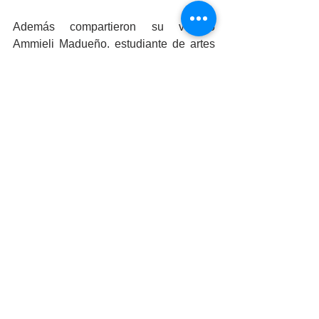
Además compartieron su vestido 
Ammieli Madueño, estudiante de artes 
plásticas y tallerista de artes, la 
Psicóloga Angélica Medina García, 
Cinthia Torres Psicóloga infantil y artista 
textil, Fabiola Maltos, arquitecta, 
diseñadora y artista, Gabriela Badilla 
artista y Graciela Ledezma diseñadora 
de moda.
Sigue pendiente de las próximas 
exposiciones virtuales, mismas que se 
planean culminar con un cierre 
presencial el próximo 10 de diciembre 
del año en curso.