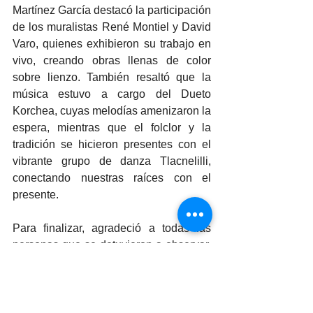
Martínez García destacó la participación 
de los muralistas René Montiel y David 
Varo, quienes exhibieron su trabajo en 
vivo, creando obras llenas de color 
sobre lienzo. También resaltó que la 
música estuvo a cargo del Dueto 
Korchea, cuyas melodías amenizaron la 
espera, mientras que el folclor y la 
tradición se hicieron presentes con el 
vibrante grupo de danza Tlacnelilli, 
conectando nuestras raíces con el 
presente.
Para finalizar, agradeció a todas las 
personas que se detuvieron a observar, 
aplaudir, escuchar y sentir el arte, y 
puntualizó que esta campaña marca 
solo el inicio de más encuentros en una 
próxima segunda edición de "Arte en la 