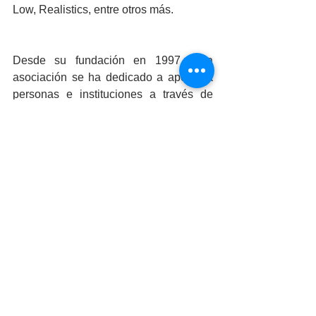
Low, Realistics, entre otros más.
Desde su fundación en 1997, esta 
asociación se ha dedicado a apoyar a 
personas e instituciones a través de 
eventos altruistas durante 27 años 
ininterrumpidos en su haber, por lo que 
se hace extensiva la invitación a las y 
los mexicalenses para que asistan a 
disfrutar de las actividades que habrá 
dentro del evento, como los son rifas, 
música en vivo, sorpresas para los 
participantes.
Comunidad