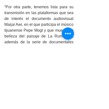
“Por otra parte, tenemos lista para su 
transmisión en las plataformas que sea 
de interés el documento audiovisual 
Maijai Awi, en el que participa el músico 
tijuanense Pepe Mogt y que muestra la 
belleza del paisaje de La Rumorosa; 
además de la serie de documentales 
Nuestra Baja California, los cuales 
dejan ver la diversidad y riqueza del 
estado, como el Vino del Valle de 
Guadalupe, Calabaceado, Cucapás, 
Kumiais, comunidades Haitiana, China, 
Poblana, Oaxaqueña, Comida de la 
Calle, Cerveza Artesanal, Lucha Libre, 
y otros temas más”, enlistó.
Cynhtia Prida Bravo, del Consulado de 
Los Ángeles extendió la invitación para 