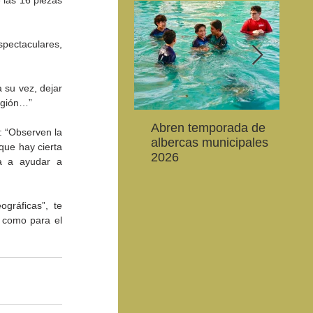
las 16 piezas 
pectaculares, 
 su vez, dejar 
región…”
Abren temporada de
La 
 “Observen la 
CEART Mexicali, oferta
Convocan a niños, niñas
Con
albercas municipales
es
ue hay cierta 
,
Campamento gratuito de
y jóvenes a crear la
car
2026
20
a a ayudar a 
verano
conservación de la
79 
de
vaquita marina y el Golfo
de 
de California
gráficas”, te 
 como para el 