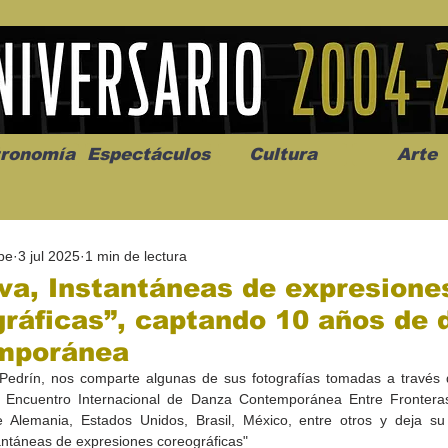
ronomía
Espectáculos
Cultura
Arte
pe
3 jul 2025
1 min de lectura
va, Instantáneas de expresione
ráficas”, captando 10 años de 
mporánea
os” abre la
Celebran el mes del amor
"Me llamo C
Pedrín, nos comparte algunas de sus fotografías tomadas a través d
a de alto impacto
en la Casa de la Cultura
realista y 
l Encuentro Internacional de Danza Contemporánea Entre Fronteras
California
Progreso con micrófono
puesta en e
Alemania, Estados Unidos, Brasil, México, entre otros y deja su 
abierto
tantáneas de expresiones coreográficas"