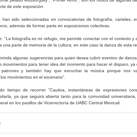
nte pelado Mussorgsky”, “Primer Amor”, son los títulos de algunas de 
rte de este exposición.
han sido seleccionadas en convocatorias de fotografía, carteles, es
bros, además de formar parte en exposiciones colectivas.
 “La fotografía es mi refugio, me permite conectar con el contexto y a
la una parte de memoria de la cultura, en este caso la danza de esta 
brinda algunas sugerencias para quien desea cubrir eventos de danza:
Gobierno de Baja
Cristina Rivera Garza
s movimientos para tener idea del momento para hacer el disparo, ya q
California reconocerá a
reflexiona sobre memoria
e patrones y también hay que escuchar la música porque nos v
26
guardianes del patrimonio
justicia y literatura
 los movimientos en el escenario”.
cultural
do tiempo de recorrer "Cautiva, instantáneas de expresiones coreo
sitarla, ya que seguirá abierta tanto para la comunidad universitaria,
eral en los pasillos de Vicerrectoría de UABC Central Mexicali. 