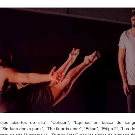
de la
CETYS prepara la edición
Presenta Heras 'Una de
fía
2026 de la Feria de Arte
tantas'
Internacional 'Sinergia'
ojos abiertos de ella”, “Colisión”, “Equinos en busca de sangre
“Sin luna danza punk”, “The floor is amor”, “Edipo”, “Edipo 2”, “Los de