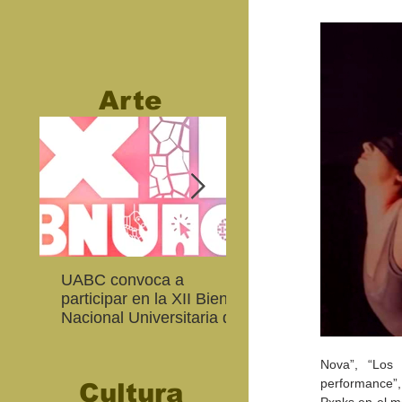
Arte
UABC convoca a
Abierta convocatoria 
participar en la XII Bienal
XIV Bienal de Fotogra
Nacional Universitaria de
de Baja California
Arte Contemporáneo
Nova”, “Los 
performance”, 
Cultura