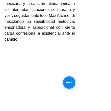
mexicana y la canción latinoamericana 
se interpretan canciones con jarana y 
voz”, seguidamente tocó Max Arizmendi 
mezclando un sensibilidad melódica, 
ensoñadora y aspiracional con cierta 
carga confesional e existencial ante el 
cambio.
Para cerrar el evento tocó la banda 
Insomnio
 que entre sus sonidos 
etéreos, mezcla letras 