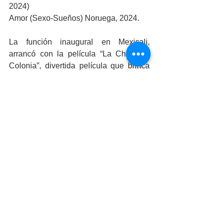
2024)
Amor (Sexo-Sueños) Noruega, 2024.
La función inaugural en Mexicali, 
arrancó con la película “La Chica de 
Colonia”, divertida película que brinca 
de la actualidad al pasado y retorna 
para narrar la historia real de Vera 
Brandes, quien en 1975, inicia su 
carrera con tan solo 18 años de edad y 
contra todo pronóstico, acompañada de 
sus mejores amigos encuentra la 
solución para vender en su totalidad las 
entradas en la Ópera de Colonia con el 
renombrado concierto del pianista de 
jazz Keith Jarrett, mismo que se 
convirtió en un ícono al ser el álbum de 
piano con más ventas y de ahí Vera, 
logra convertirse en una popular 