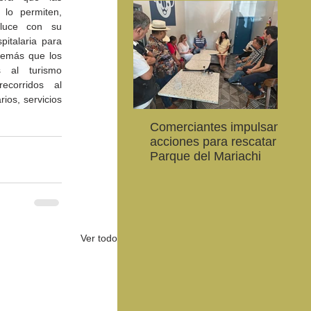
lo permiten, 
luce con su 
italaria para 
demás que los 
s al turismo 
ecorridos al 
ios, servicios 
Comerciantes impulsan
Ab
CEART Mexicali, oferta
Convocan a niños, niñas
Con
acciones para rescatar el
al
,
Campamento gratuito de
y jóvenes a crear la
car
Parque del Mariachi
20
verano
conservación de la
79 
vaquita marina y el Golfo
de 
de California
Ver todo