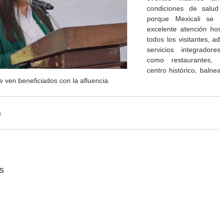
condiciones de salud 
porque Mexicali se 
excelente atención hosp
todos los visitantes, a
servicios integradore
como restaurantes, r
centro histórico, balnear
se ven beneficiados con la afluencia.
Gobierno de Baja
Cristina Rivera Garza
California reconocerá a
reflexiona sobre memoria
26
guardianes del patrimonio
justicia y literatura
cultural
s