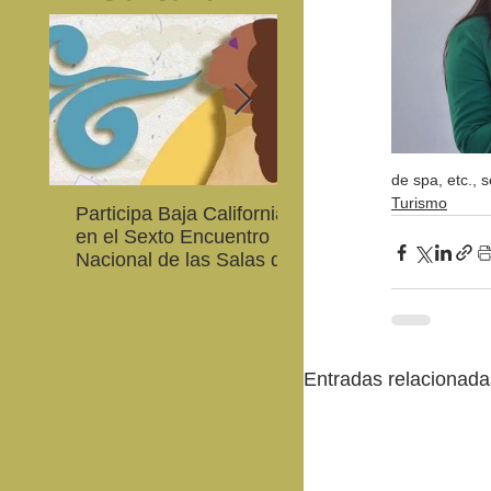
de spa, etc., 
Turismo
Participa Baja California
Cultura BC invita a
en el Sexto Encuentro
integrarse a la Red
Nacional de las Salas de
Estatal de Música 20
Lectura en Lenguas
Nacionales
Entradas relacionada