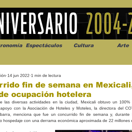
ronomía
Espectáculos
Cultura
Arte
ión
14 jun 2022
1 min de lectura
rido fin de semana en Mexicali
de ocupación hotelera
 las diversas actividades en la ciudad, Mexicali obtuvo un 100% 
os” abre la
Celebran el mes del amor
"Me llamo C
 apoyo con la Asociación de Hoteles y Moteles, la directora del C
a de alto impacto
en la Casa de la Cultura
realista y 
barra, menciona que fue un concurrido fin de semana y, durante l
California
Progreso con micrófono
puesta en e
to hospedaje con una derrama económica aproximada de 22 millones 
abierto