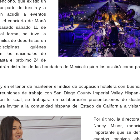
ncionó, que existió un 
r parte del turista y la 
en acudir a eventos 
el concierto de Maná 
 pasado sábado 11 de 
al forma, se tuvo la 
miles de deportistas en 
sciplinas quiénes 
n los nacionales de 
ta el próximo 24 de 
drán disfrutar de las bondades de Mexicali quien los asistirá como par
, y en el tenor de mantener el índice de ocupación hotelera con bueno
 reuniones de trabajo con San Diego County Imperial Valley Hispan
de la
CETYS prepara la edición
Presenta Heras 'Una de
n lo cual, se trabajará en colaboración presentaciones de destin
fía
2026 de la Feria de Arte
tantas'
ara invitar a la comunidad hispana del Estado de California a visitar
Internacional 'Sinergia'
Por último, la directo
Nancy Minor, menci
importante que se den
eventos masivos ah