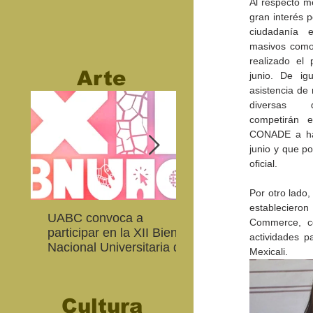
Al respecto me
gran interés po
ciudadanía 
masivos como 
realizado el
Arte
junio. De igu
asistencia de 
diversas di
competirán e
CONADE a has
junio y que po
oficial. 
Por otro lado
establecieron
UABC convoca a
Abierta convocatoria 
Commerce, co
participar en la XII Bienal
XIV Bienal de Fotogra
actividades p
Nacional Universitaria de
de Baja California
Mexicali. 
Arte Contemporáneo
Cultura