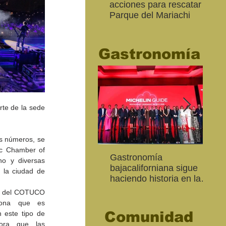
acciones para rescatar el
Ro
Parque del Mariachi
tur
“M
20
Gastronomía
te de la sede 
s números, se 
ic Chamber of 
Inaugura SC la colectiva
"Función Velorio" llegará
Gastronomía
Est
Fo
o y diversas 
Expresión Plástica
al Teatro Universitario
bajacaliforniana sigue
Sec
re
 la ciudad de 
Cachanilla 2026
como cierre del Taller de
haciendo historia en la
Mor
ce
Formación Actoral
Guía Michelin
art
Ma
ra del COTUCO 
ona que es 
Comunidad
 este tipo de 
ora que las 