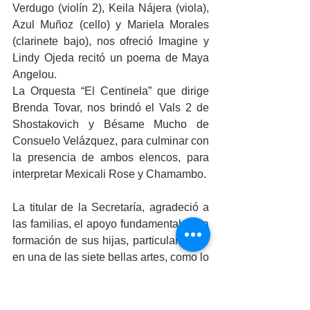
Verdugo (violín 2), Keila Nájera (viola), 
Azul Muñoz (cello) y Mariela Morales 
(clarinete bajo), nos ofreció Imagine y 
Lindy Ojeda recitó un poema de Maya 
Angelou.
La Orquesta “El Centinela” que dirige 
Brenda Tovar, nos brindó el Vals 2 de 
Shostakovich y Bésame Mucho de 
Consuelo Velázquez, para culminar con 
la presencia de ambos elencos, para 
interpretar Mexicali Rose y Chamambo.
La titular de la Secretaría, agradeció a 
las familias, el apoyo fundamental en la 
formación de sus hijas, particularmente 
en una de las siete bellas artes, como lo 
es la música, que en esta ocasión 
reunió a más de 400 personas en la 
Sala AUKA del CEART Mexicali.