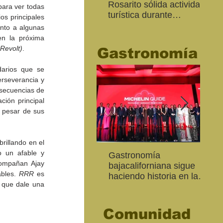
Rosarito sólida actividad
Ed
ara ver todas 
turística durante
“Me
s principales 
“Memorial Day Weekend
Ca
nto a algunas 
2026"
n la próxima 
Revolt)
.
Gastronomía
darios que se 
rseverancia y 
secuencias de 
ión principal 
 pesar de sus 
illando en el 
 un afable y 
Inaugura SC la colectiva
"Función Velorio" llegará
Gastronomía
Est
Fo
ompañan Ajay 
Expresión Plástica
al Teatro Universitario
bajacaliforniana sigue
Sec
re
bles. 
RRR
 es 
Cachanilla 2026
como cierre del Taller de
haciendo historia en la
Mor
ce
 que dale una 
Formación Actoral
Guía Michelin
art
Ma
Comunidad