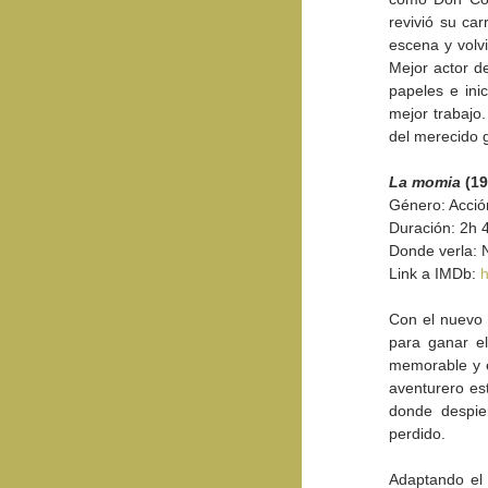
revivió su car
escena y volv
Mejor actor d
papeles e ini
mejor trabajo.
del merecido g
La momia
 (1
Género: Acció
Duración: 2h 
Donde verla: 
Link a IMDb: 
h
Con el nuevo 
para ganar el
memorable y e
aventurero est
donde despie
perdido.
Adaptando el 