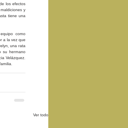
e los efectos 
maldiciones y 
sta tiene una 
 equipo como 
r a la vez que 
lyn, una rata 
o su hermano 
Jonathan junto a actores de reparto como Arnold Vosloo, Kevin J. O’Connor y Patricia Velázquez. 
amilia. 
Ver todo