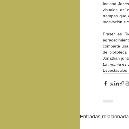
Indiana Jones
visuales, así
trampas que e
motivación si
Fraser es Ri
agradecimiento
comparte una 
de biblioteca
La momia
 es 
Espectáculos
Entradas relacionada