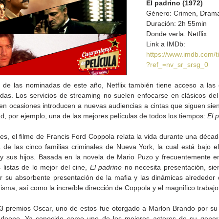
El padrino (1972)
Género: Crimen, Dram
Duración: 2h 55min
Donde verla: Netflix
Link a IMDb: 
https://www.imdb.com/ti
?ref_=nv_sr_srsg_0
 de las nominadas de este año, Netflix también tiene acceso a las
Gobierno de Baja
Cristina Rivera Garza
as. Los servicios de streaming no suelen enfocarse en clásicos del c
California reconocerá a
reflexiona sobre memoria
en ocasiones introducen a nuevas audiencias a cintas que siguen sien
26
guardianes del patrimonio
justicia y literatura
ad, por ejemplo, una de las mejores películas de todos los tiempos: 
El 
cultural
es, el filme de Francis Ford Coppola relata la vida durante una década
de las cinco familias criminales de Nueva York, la cual está bajo el 
o y sus hijos. Basada en la novela de Mario Puzo y frecuentemente en
 listas de lo mejor del cine, 
El padrino
 no necesita presentación, sie
r su absorbente presentación de la mafia y las dinámicas alrededor de
isma, así como la increíble dirección de Coppola y el magnifico trabajo
 premios Oscar, uno de estos fue otorgado a Marlon Brando por su i
leone. Ya conocido como uno de los mejores actores de su genera