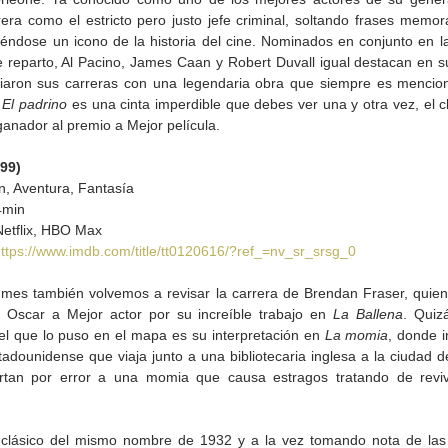
rera como el estricto pero justo jefe criminal, soltando frases memor
iéndose un icono de la historia del cine. Nominados en conjunto en la
e reparto, Al Pacino, James Caan y Robert Duvall igual destacan en su
ciaron sus carreras con una legendaria obra que siempre es mencio
 
El padrino
 es una cinta imperdible que debes ver una y otra vez, el c
anador al premio a Mejor película. 
999)
n, Aventura, Fantasía
4min
Netflix, HBO Max
ttps://www.imdb.com/title/tt0120616/?ref_=nv_sr_srsg_0
mes también volvemos a revisar la carrera de Brendan Fraser, quien e
 Oscar a Mejor actor por su increíble trabajo en 
La Ballena
. Quiz
l que lo puso en el mapa es su interpretación en 
La momia
, donde i
adounidense que viaja junto a una bibliotecaria inglesa a la ciudad de
rtan por error a una momia que causa estragos tratando de reviv
clásico del mismo nombre de 1932 y a la vez tomando nota de las 