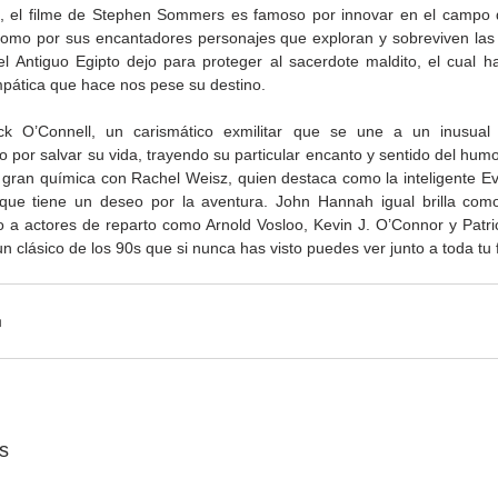
, el filme de Stephen Sommers es famoso por innovar en el campo d
 como por sus encantadores personajes que exploran y sobreviven las 
l Antiguo Egipto dejo para proteger al sacerdote maldito, el cual ha
mpática que hace nos pese su destino.
ck O’Connell, un carismático exmilitar que se une a un inusual
 por salvar su vida, trayendo su particular encanto y sentido del humo
gran química con Rachel Weisz, quien destaca como la inteligente Eve
 que tiene un deseo por la aventura. John Hannah igual brilla com
un clásico de los 90s que si nunca has visto puedes ver junto a toda tu f
s