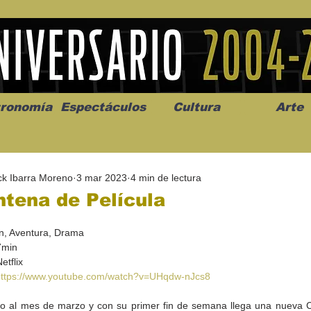
ronomía
Espectáculos
Cultura
Arte
ck Ibarra Moreno
3 mar 2023
4 min de lectura
tena de Película
n, Aventura, Drama
7min
os” abre la
Celebran el mes del amor
"Me llamo C
etflix
a de alto impacto
en la Casa de la Cultura
realista y 
https://www.youtube.com/watch?v=UHqdw-nJcs8
California
Progreso con micrófono
puesta en e
abierto
 al mes de marzo y con su primer fin de semana llega una nueva C