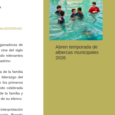
a
tle/tt0068646/
 ganadoras de 
Abren temporada de
La 
CEART Mexicali, oferta
Convocan a niños, niñas
Con
ine del siglo 
albercas municipales
es
,
Campamento gratuito de
y jóvenes a crear la
car
do relevantes 
2026
20
verano
conservación de la
79 
padrino
.
de
vaquita marina y el Golfo
de 
de California
 de la familia 
liderazgo del 
 los primeros 
ndo celebrada 
 la familia y 
 de su elenco.
nterpretación 
ción, Brando 