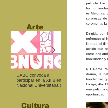
película. Los
las nominadas
es Mejor canc
sorpresas de 
ceremonia, la 
Arte
Dirigida por 
enfrentan al i
libertad, el f
acción que no
entre dos ami
habilidades y 
N.T. Rama Rao
drama, la bat
UABC convoca a
Abierta convocatoria 
bondadoso gu
participar en la XII Bienal
XIV Bienal de Fotogra
Devgn, Alia B
Nacional Universitaria de
de Baja California
una película 
Arte Contemporáneo
oportunidad. 
Cultura