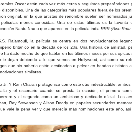
 premios Oscar están cada vez más cerca y seguimos preparándonos p
 disponibles. Una de las categorías más populares fuera de los premio
ión original, en la que artistas de renombre suelen ser nominados ju
películas menos conocidas. Una de estas últimas es la favorita e
canción Naatu Naatu que aparece en la película india 
RRR (Rise Roar 
S.S. Rajamouli, la película se centra en dos revolucionarios legen
mperio británico en la década de los 20s. Una historia de amistad, pe
ilme ha dado mucho de que hablar en los últimos meses por sus épicas 
 le dejan debiendo a lo que vemos en Hollywood, así como su relac
gos que sin saberlo están destinados a pelear en bandos distintos a
motivaciones similares.
 Jr. Y Ram Charan protagoniza como este dúo indestructible, ambos br
alla y el escenario cuando se presta la ocasión, el primero como
de la
CETYS prepara la edición
Presenta Heras 'Una de
errero y el segundo como un ambicioso y dedicado oficial. Los ac
fía
2026 de la Feria de Arte
tantas'
hatt, Ray Stevenson y Alison Doody en papeles secundarios memora
Internacional 'Sinergia'
que vale la pena ver y que merecía más nominaciones este año, así