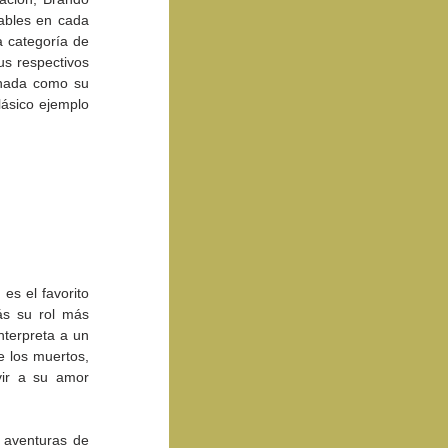
ables en cada 
 categoría de 
s respectivos 
nada como su 
lásico ejemplo 
s el favorito 
ás su rol más 
nterpreta a un 
 los muertos, 
ir a su amor 
aventuras de 