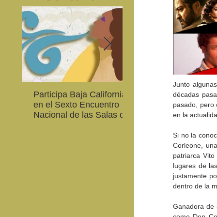
Junto algunas
Participa Baja California
Cultura BC invita a
décadas pasad
en el Sexto Encuentro
integrarse a la Red
pasado, pero 
Nacional de las Salas de
Estatal de Música 20
en la actualid
Lectura en Lenguas
Nacionales
Si no la conoc
Corleone, una 
patriarca Vit
lugares de las
justamente po
dentro de la m
Ganadora de 3
como Don Cor