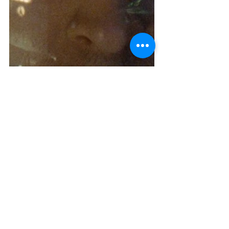
Damien Chazelle estuvó en boca de 
todos después de sus primeras dos 
películas 
Whiplash
 y 
La La Land
, la 
segunda dándole el premio Oscar a 
Mejor Director y casi llevándose Mejor 
Película. 
Su más reciente filme, 
El primer hombre 