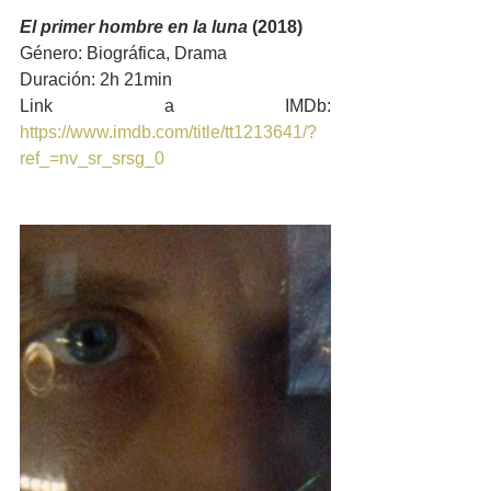
El primer hombre en la luna
 (2018)
Género: Biográfica, Drama
Duración: 2h 21min
Link a IMDb: 
https://www.imdb.com/title/tt1213641/?
ref_=nv_sr_srsg_0