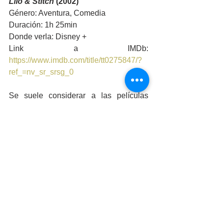
Lilo & Stitch
 (2002)
Género: Aventura, Comedia
Duración: 1h 25min
Donde verla: Disney +
Link a IMDb: 
https://www.imdb.com/title/tt0275847/?
ref_=nv_sr_srsg_0
Se suele considerar a las películas 
lanzadas en el renacimiento Disney 
(1989-1999) como las mejores obras de 
la compañía, y el periodo posterior a 
este como poseedor de algunas de sus 
peores. Tal vez sea la nostalgia, pero la 
década de los 2000 tiene algunas obras 
infravaloradas que también merecen su 
puesto como clásicos de Disney, 
incluyendo esta inusual película que 
cumple 20 años este 2022: 
Lilo & Stitch
. 