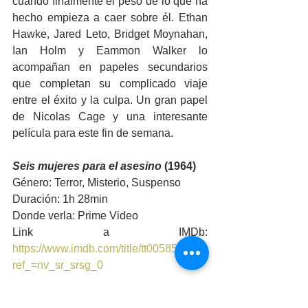
cuando finalmente el peso de lo que ha 
hecho empieza a caer sobre él. Ethan 
Hawke, Jared Leto, Bridget Moynahan, 
Ian Holm y Eammon Walker lo 
acompañan en papeles secundarios 
que completan su complicado viaje 
entre el éxito y la culpa. Un gran papel 
de Nicolas Cage y una interesante 
película para este fin de semana.
Seis mujeres para el asesino
 (1964)
Género: Terror, Misterio, Suspenso
Duración: 1h 28min
Donde verla: Prime Video
Link a IMDb: 
https://www.imdb.com/title/tt0058567/?
ref_=nv_sr_srsg_0
Para finalizar, volvemos al mundo del 