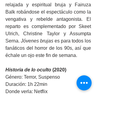
relajada y espiritual bruja y Fairuza 
Balk robándose el espectáculo como la 
vengativa y rebelde antagonista. El 
reparto es complementado por Skeet 
Ulrich, Christine Taylor y Assumpta 
Serna. 
Jóvenes brujas
 es para todos los 
fanáticos del horror de los 90s, así que 
échale un ojo este fin de semana.
Historia de lo oculto
 (2020)
Género: Terror, Suspenso
Duración: 1h 22min
Donde verla: Netflix
Link a IMDb: 
https://www.imdb.com/title/tt11310884/?
ref_=nv_sr_srsg_0
El cine de terror es cada vez más 
variado, y con múltiples países 