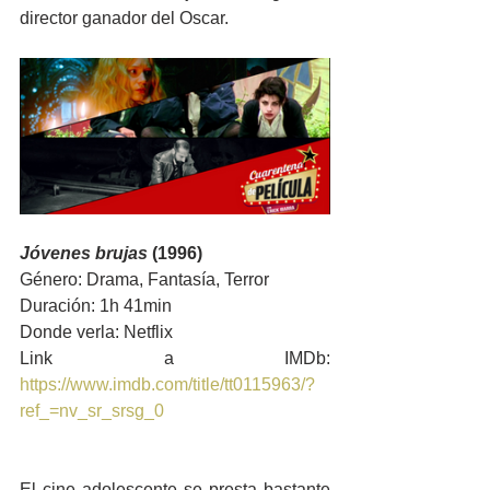
director ganador del Oscar. 
Jóvenes brujas
 (1996)
Género: Drama, Fantasía, Terror
Duración: 1h 41min
Donde verla: Netflix
Link a IMDb: 
https://www.imdb.com/title/tt0115963/?
ref_=nv_sr_srsg_0
El cine adolescente se presta bastante 