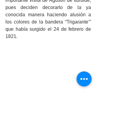
importante visita de Agustín de Iturbide, 
pues deciden decorarlo de la ya 
conocida manera haciendo alusión a 
los colores de la bandera “Trigarante’” 
que había surgido el 24 de febrero de 
1821.
Tradición para rato…
Como leímos arriba el chile en nogada 
es un platillo antiguo (Del periodo 
barroco mexicano para ser exactos) que 