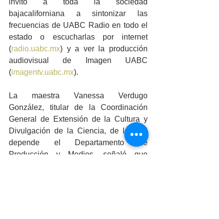
invitó a toda la sociedad 
bajacaliforniana a sintonizar las 
frecuencias de UABC Radio en todo el 
estado o escucharlas por internet 
(
radio.uabc.mx
) y a ver la producción 
audiovisual de Imagen UABC 
(
imagentv.uabc.mx
).
La maestra Vanessa Verdugo 
González, titular de la Coordinación 
General de Extensión de la Cultura y 
Divulgación de la Ciencia, de la cual 
depende el Departamento de 
Producción y Medios, señaló que 
después de 44 años, el sótano del 
edificio de Rectoría ya no será el hogar 
para las producciones radiofónicas y 
televisivas de la UABC, y agregó: “El 
nuevo edificio estará al servicio de las 