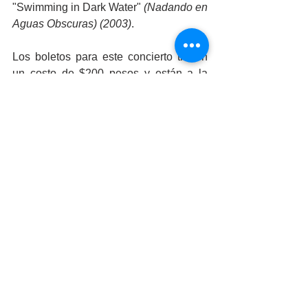
"Swimming in Dark Water" 
(Nadando en 
Aguas Obscuras) (2003)
.
Los boletos para este concierto tienen 
un costo de $200 pesos y están a la 
venta en Mercado Cine Curto, así como 
en taquilla el día del evento, o bien 
solicitándolos al teléfono 686 157 3648.