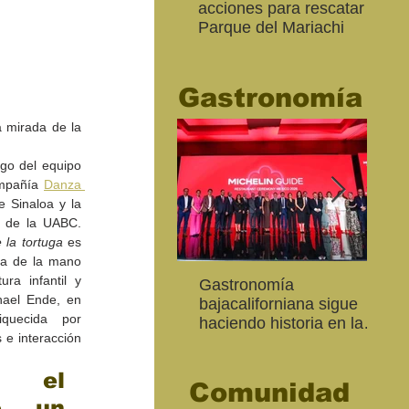
acciones para rescatar el
Ro
Parque del Mariachi
tur
“M
20
Gastronomía
 mirada de la 
go del equipo 
mpañía 
Danza 
 Sinaloa y la 
Licenciatura en Danza de la UABC. 
la tortuga 
es 
va de la mano 
ura infantil y 
Inaugura SC la colectiva
"Función Velorio" llegará
Gastronomía
Est
Fo
ael Ende, en 
Expresión Plástica
al Teatro Universitario
bajacaliforniana sigue
Sec
re
quecida por 
Cachanilla 2026
como cierre del Taller de
haciendo historia en la
Mor
ce
 e interacción 
Formación Actoral
Guía Michelin
art
Ma
 el 
Comunidad
, un 