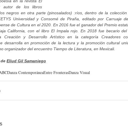
oesía en la revista El 
 autor de los libros 
os negros en otra parte (pinosalados) :ríos, dentro de la colección
CETYS Universidad y Consomé de Piraña, editado por Carruaje de 
loense de Cultura en el 2020. En 2016 fue el ganador del Premio estatal
aja California, con el libro El Impala rojo. En 2018 fue becario de
a Creación y Desarrollo Artístico en la categoría Creadores con 
e desarrolla en promoción de la lectura y la promoción cultural unive
po organizador del encuentro Tiempo de Literatura, en Mexicali.
 de 
Eliud Gil Samaniego
UABC
Danza Contemporánea
Entre Fronteras
Danza Visual
s