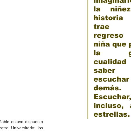
imaginari
la niñez
historia
trae 
regreso 
niña que 
la gen
cualida
saber 
escuchar 
demás. 
Escuchar,
incluso, 
estrellas.
ñable estuvo dispuesto 
tro Universitario: los 