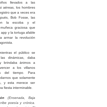
iños llevados a las 
i aéreas, los hombres 
egistro que a veces era 
pués, Bob Fosse, las 
on la escoba y el 
 muñeca graciosa que 
 app y la tortuga afable 
a armar la revolución 
agonista.
mientras el público se 
las dinámicas, daba 
 y brindaba ánimos a 
ncer a los villanos 
es del tiempo. Para 
rdarnos que solamente 
, y esta merece ser 
a fiesta interminable.
eón
 (Ensenada, Baja 
cribe poesía y crónica. 