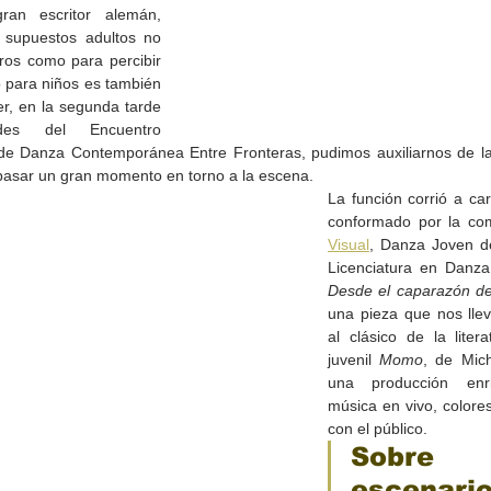
an escritor alemán, 
 supuestos adultos no 
os como para percibir 
 para niños es también 
er, en la segunda tarde 
des del Encuentro 
 de Danza Contemporánea Entre Fronteras, pudimos auxiliarnos de la
 pasar un gran momento en torno a la escena.
La función corrió a car
conformado por la co
Visual
, Danza Joven de
Desde el caparazón de 
una pieza que nos lle
al clásico de la literat
de la
CETYS prepara la edición
Presenta Heras 'Una de
juvenil 
Momo
, de Mich
fía
2026 de la Feria de Arte
tantas'
una producción enri
Internacional 'Sinergia'
música en vivo, colores
con el público.
Sobre
escenario