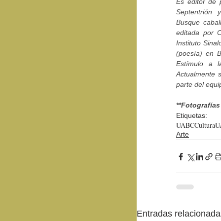
Es editor de p
Septentrión y
Busque caball
editada por 
Instituto Sina
(poesía) en B
Estímulo a l
Actualmente s
parte del equi
**Fotografías
Etiquetas:
UABC
Cultura
Arte
Entradas relacionada