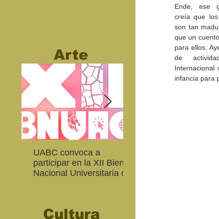
Ende, ese gr
creía que los
son tan madur
que un cuento
para ellos. Ay
Arte
de activida
Internacional
infancia para
UABC convoca a
Abierta convocatoria 
participar en la XII Bienal
XIV Bienal de Fotogra
Nacional Universitaria de
de Baja California
Arte Contemporáneo
Cultura