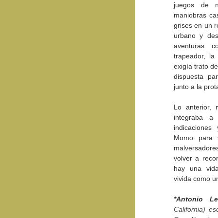
juegos de n
maniobras cas
grises en un r
urbano y des
aventuras c
trapeador, la
exigía trato de
dispuesta par
junto a la prot
Lo anterior, 
integraba a 
indicaciones
Momo para ve
malversador
volver a reco
hay una vida
vivida como un
*Antonio L
California) es