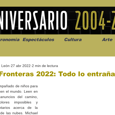
ronomía
Espectáculos
Cultura
Arte
o León
27 abr 2022
2 min de lectura
Fronteras 2022: Todo lo entraña
mpañado de niños para 
uen el mundo. Leen en 
os” abre la
Celebran el mes del amor
"Me llamo C
anuncios del camino, 
a de alto impacto
en la Casa de la Cultura
realista y 
colores imposibles y 
California
Progreso con micrófono
puesta en e
tarios acerca de la 
abierto
 de las nubes. Michael 