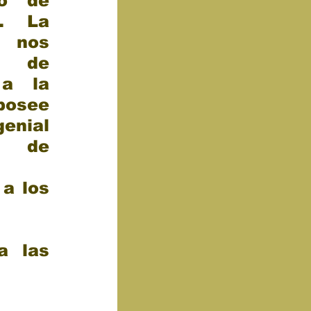
o de 
. La 
 nos 
de 
a la 
posee 
ial 
d de 
a los 
 
a las 