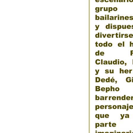
grupo
bailarines
y dispues
divertirse:
todo el h
de Pao
Gobierno de Baja
Cristina Rivera Garza
Claudio, 
California reconocerá a
reflexiona sobre memoria
y su her
26
guardianes del patrimonio
justicia y literatura
cultural
Dedé, Gi
Bepho
barrender
personaje
que ya 
parte 