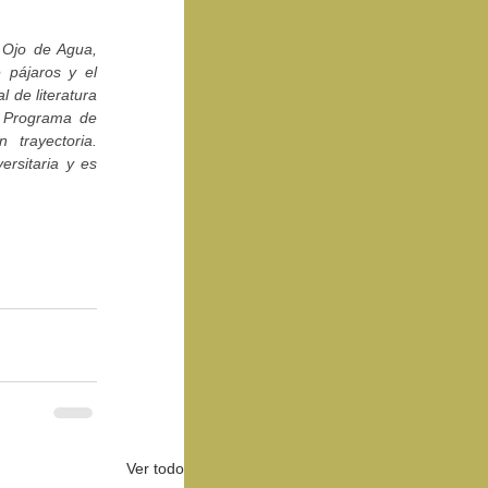
 Ojo de Agua, 
pájaros y el 
 de literatura 
l Programa de 
trayectoria. 
rsitaria y es 
Ver todo