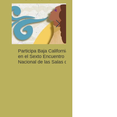
Participa Baja California
Cultura BC invita a
en el Sexto Encuentro
integrarse a la Red
Nacional de las Salas de
Estatal de Música 20
Lectura en Lenguas
Nacionales