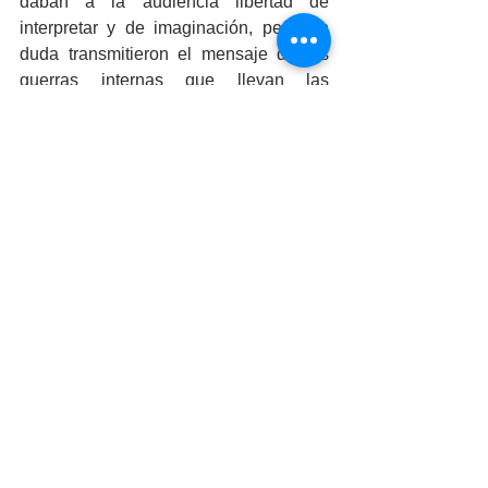
daban a la audiencia libertad de 
interpretar y de imaginación, pero sin 
duda transmitieron el mensaje de las 
guerras internas que llevan las 
personas conllevando los conflictos de 
la actualidad, como estas no son 
opacadas por el hombre, el abuso de 
poder y la muerte injustificada.
Al finalizar las interpretaciones los 
bailarines lanzaron figuras de papel en 
forma de aves, tal vez pudiéndose 
interpretar como si las personas 
pudieran ser libres, ser soberanos de 
ciertas circunstancias de la vida y 
personal.
Etiquetas:
UABC
Arte
CulturaUABC
Danza Contemporánea
Entre Fronteras
Clica Arte Escénico
Arte