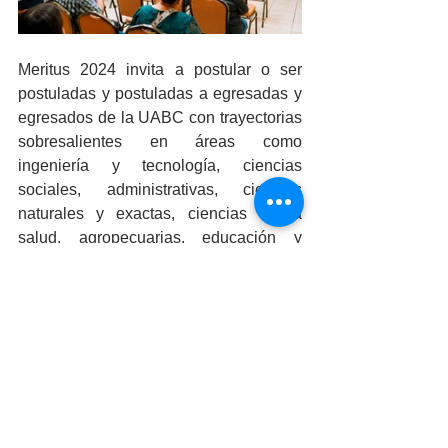
Meritus 2024 invita a postular o ser 
postuladas y postuladas a egresadas y 
egresados de la UABC con trayectorias 
sobresalientes en áreas como 
ingeniería y tecnología, ciencias 
sociales, administrativas, ciencias 
naturales y exactas, ciencias de la 
salud, agropecuarias, educación y 
humanidades, tanto en Baja California 
como a nivel internacional. Las 
postulaciones estarán abiertas hasta el 
31 de octubre de 2024.
Las personas postuladas deberán 