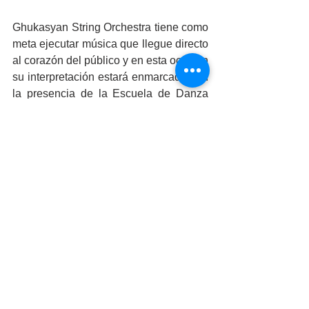
Ghukasyan String Orchestra tiene como 
meta ejecutar música que llegue directo 
al corazón del público y en esta ocasión 
su interpretación estará enmarcada con 
la presencia de la Escuela de Danza 
Sonatango, pionera en la enseñanza 
del baile del tango argentino en 
Mexicali, fundada hace más de una 
década.
Para conocer más eventos culturales 
que ofrecerá la UABC, visitar la página 
web: 
https://cultura.uabc.mx
Espectáculos