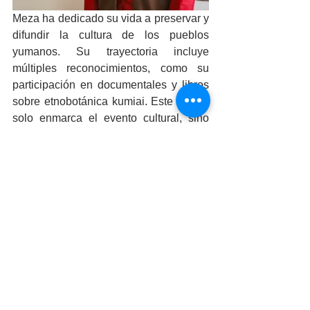
Meza ha dedicado su vida a preservar y 
difundir la cultura de los pueblos 
yumanos. Su trayectoria incluye 
múltiples reconocimientos, como su 
participación en documentales y libros 
sobre etnobotánica kumiai. Este rito no 
solo enmarca el evento cultural, sino 
que también honra el legado de las 
comunidades originarias de Baja 
California.
Este día, la Secretaría de Cultura de 
Baja California estuvo representada por 
el subsecretario de Cultura Comunitaria 
para el Bienestar, Carlos Adolfo 
Gutiérrez Vidal, en representación de la 
titular Alma Delia Ábrego Ceballos.