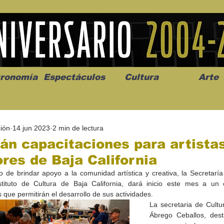
ronomía
Espectáculos
Cultura
Arte
ión
14 jun 2023
2 min de lectura
rán capacitaciones para artista
res de Baja California
o de brindar apoyo a la comunidad artística y creativa, la Secretaría 
os” abre la
Celebran el mes del amor
"Me llamo C
stituto de Cultura de Baja California, dará inicio este mes a un 
a de alto impacto
en la Casa de la Cultura
realista y 
 que permitirán el desarrollo de sus actividades.
California
Progreso con micrófono
puesta en e
La secretaria de Cultur
abierto
Ábrego Ceballos, dest