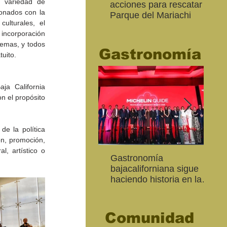
 variedad de 
acciones para rescatar el
Ro
ionados con la 
Parque del Mariachi
tur
ulturales, el 
“M
incorporación 
20
temas, y todos 
Gastronomía
tuito.
a California 
n el propósito 
e la política 
n, promoción, 
, artístico o 
Inaugura SC la colectiva
"Función Velorio" llegará
Gastronomía
Est
Fo
Expresión Plástica
al Teatro Universitario
bajacaliforniana sigue
Sec
re
Cachanilla 2026
como cierre del Taller de
haciendo historia en la
Mor
ce
Formación Actoral
Guía Michelin
art
Ma
Comunidad