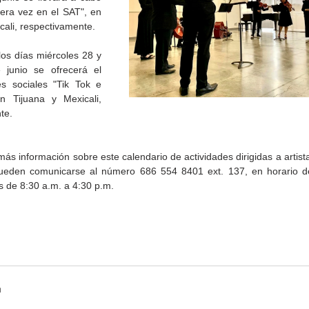
era vez en el SAT", en 
cali, respectivamente.
os días miércoles 28 y 
junio se ofrecerá el 
es sociales "Tik Tok e 
n Tijuana y Mexicali, 
te.
Gobierno de Baja
Cristina Rivera Garza
California reconocerá a
reflexiona sobre memoria
ás información sobre este calendario de actividades dirigidas a artist
26
guardianes del patrimonio
justicia y literatura
ueden comunicarse al número 686 554 8401 ext. 137, en horario de
cultural
s de 8:30 a.m. a 4:30 p.m.