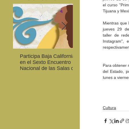
el curso "Prim
Tijuana y Mexi
Mientras que l
jueves 29 de 
taller de red
Instagram", e
respectivamen
Participa Baja California
Cultura BC invita a
en el Sexto Encuentro
integrarse a la Red
Para obtener m
Nacional de las Salas de
Estatal de Música 20
del Estado, p
Lectura en Lenguas
lunes a vierne
Nacionales
Cultura