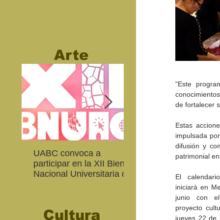
Arte
"Este progra
conocimientos 
de fortalecer 
Estas accione
impulsada por
difusión y com
UABC convoca a
Abierta convocatoria 
patrimonial en
participar en la XII Bienal
XIV Bienal de Fotogra
Nacional Universitaria de
de Baja California
El calendari
Arte Contemporáneo
iniciará en Me
junio con el 
proyecto cultu
Cultura
jueves 22 de j