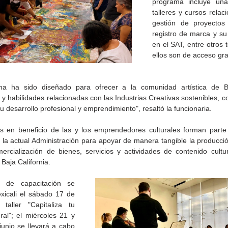
programa incluye una
talleres y cursos relac
gestión de proyectos c
registro de marca y su 
en el SAT, entre otros 
ellos son de acceso gra
ma ha sido diseñado para ofrecer a la comunidad artística de Baj
y habilidades relacionadas con las Industrias Creativas sostenibles, co
su desarrollo profesional y emprendimiento", resaltó la funcionaria.
s en beneficio de las y los emprendedores culturales forman parte d
 la actual Administración para apoyar de manera tangible la producció
ercialización de bienes, servicios y actividades de contenido cultural
de la
CETYS prepara la edición
Presenta Heras 'Una de
 Baja California.
fía
2026 de la Feria de Arte
tantas'
Internacional 'Sinergia'
o de capacitación se 
xicali el sábado 17 de 
taller "Capitaliza tu 
ral"; el miércoles 21 y 
unio se llevará a cabo 