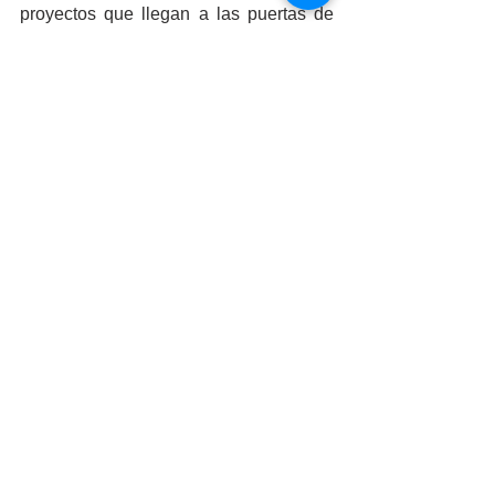
proyectos que llegan a las puertas de 
Gastroteca
 todo el éxito del mundo 
aunque con tanto tiempo de trayectoria, 
seguro ya lo están teniendo, si tú como 
nosotros quieres saber un poco más de 
este peculiar proyecto cafetero, te 
recomendamos seguirlos en redes 
sociales y no pierdas la oportunidad de 
visitar esta 
cafetería salida de 
Pinterest.