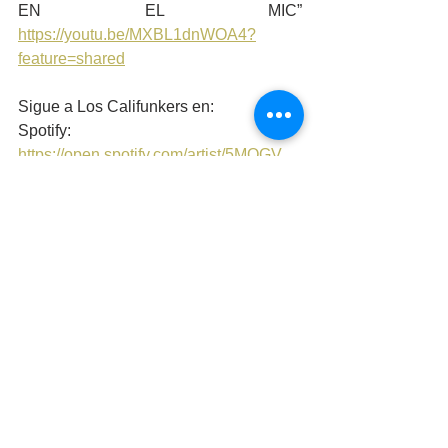
EN EL MIC” 
https://youtu.be/MXBL1dnWOA4?
feature=shared
Sigue a Los Califunkers en: 
Spotify: 
https://open.spotify.com/artist/5MQGV...,
Instagram: 
https://www.instagram.com/loscalifunker
s,
Facebook: 
https://www.facebook.com/loscalifunke..
.
 Youtube: 
https://www.youtube.com/user/loscalifun
kers
Espectáculos