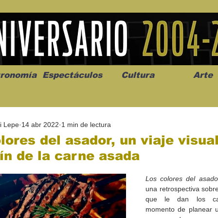
ronomía
Espectáculos
Cultura
Arte
i Lepe
14 abr 2022
1 min de lectura
lores del asador, un viaje visua
tín de la carne asada
os” abre la
Celebran el mes del amor
"Me llamo C
Los colores del asado
a de alto impacto
en la Casa de la Cultura
realista y 
una retrospectiva sobre 
California
Progreso con micrófono
puesta en e
que le dan los cach
abierto
momento de planear un