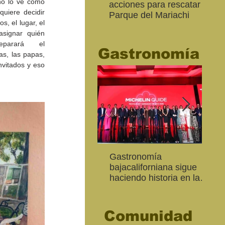
o lo ve como 
acciones para rescatar el
Ro
uiere decidir 
Parque del Mariachi
tur
s, el lugar, el 
“M
signar quién 
20
parará el 
Gastronomía
as, las papas, 
nvitados y eso 
Inaugura SC la colectiva
"Función Velorio" llegará
Gastronomía
Est
Fo
Expresión Plástica
al Teatro Universitario
bajacaliforniana sigue
Sec
re
Cachanilla 2026
como cierre del Taller de
haciendo historia en la
Mor
ce
Formación Actoral
Guía Michelin
art
Ma
Comunidad