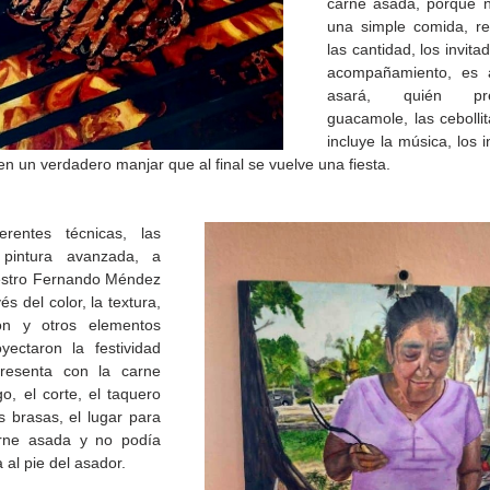
carne asada, porque n
una simple comida, req
las cantidad, los invitado
acompañamiento, es a
asará, quién pre
guacamole, las cebollit
incluye la música, los i
en un verdadero manjar que al final se vuelve una fiesta.
ferentes técnicas, las 
pintura avanzada, a 
stro Fernando Méndez 
s del color, la textura, 
ón y otros elementos 
de la
CETYS prepara la edición
Presenta Heras 'Una de
yectaron la festividad 
fía
2026 de la Feria de Arte
tantas'
resenta con la carne 
Internacional 'Sinergia'
o, el corte, el taquero 
s brasas, el lugar para 
arne asada y no podía 
a al pie del asador.