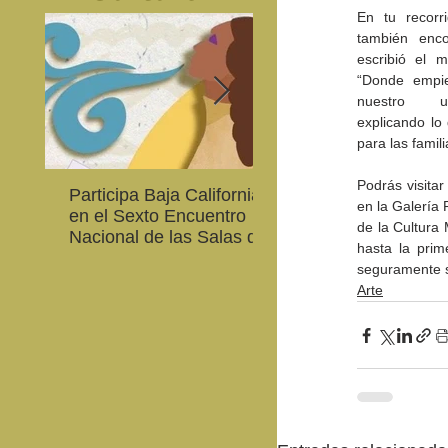
En tu recorri
también enco
escribió el 
“Donde empie
nuestro uni
explicando lo
para las famil
Podrás visitar
Participa Baja California
Cultura BC invita a
en la Galería
en el Sexto Encuentro
integrarse a la Red
de la Cultura M
Nacional de las Salas de
Estatal de Música 20
hasta la pri
Lectura en Lenguas
seguramente sa
Nacionales
Arte