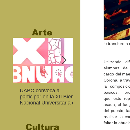
Arte
lo transforma 
Utilizando di
alumnas de 
cargo del mae
Corona, a travé
la composici
UABC convoca a
Abierta convocatoria 
básicos,  pro
participar en la XII Bienal
XIV Bienal de Fotogra
que esto rep
Nacional Universitaria de
de Baja California
asada, el fueg
Arte Contemporáneo
del puesto, la
realizar la c
faltar la abuel
Cultura