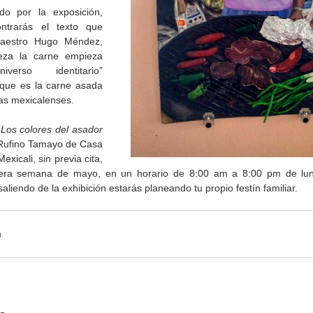
do por la exposición, 
ntrarás el texto que 
maestro Hugo Méndez, 
za la carne empieza 
verso identitario” 
 que es la carne asada 
ias mexicalenses.
 
Los colores del asador
Gobierno de Baja
Cristina Rivera Garza
 Rufino Tamayo de Casa 
California reconocerá a
reflexiona sobre memoria
exicali, sin previa cita, 
26
guardianes del patrimonio
justicia y literatura
mera semana de mayo, en un horario de 8:00 am a 8:00 pm de lune
cultural
liendo de la exhibición estarás planeando tu propio festín familiar. 