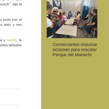
nch’”, dijo el 
 junto con el 
o lado; y nos 
e y 
Spotify
, la 
Comerciantes impulsan
Ab
tes latitudes 
CEART Mexicali, oferta
Convocan a niños, niñas
Con
acciones para rescatar el
al
,
Campamento gratuito de
y jóvenes a crear la
car
Parque del Mariachi
20
verano
conservación de la
79 
vaquita marina y el Golfo
de 
de California