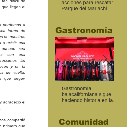
an difícil de 
acciones para rescatar el
Ro
que llegan al 
Parque del Mariachi
tur
“M
20
 perdemos a 
Gastronomía
ica forma de 
es en nuestros 
a existir esa 
 aunque sea 
ás con esa 
reciamos. En 
ecen y en la 
s de vuelta, 
s que seguir 
Inaugura SC la colectiva
"Función Velorio" llegará
Gastronomía
Est
Fo
Expresión Plástica
al Teatro Universitario
bajacaliforniana sigue
Sec
re
Cachanilla 2026
como cierre del Taller de
haciendo historia en la
Mor
ce
y agradeció el 
Formación Actoral
Guía Michelin
art
Ma
.
Comunidad
nos compartió 
o primero que 