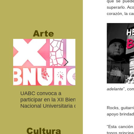
que se puede 
superarlo. Aco
corazón, la ca
Arte
adelante
”, co
UABC convoca a
Abierta convocatoria 
participar en la XII Bienal
XIV Bienal de Fotogra
Nacional Universitaria de
de Baja California
Rocks, guitarr
Arte Contemporáneo
apoyo brindad
“Esta canción
Cultura
tonos princip