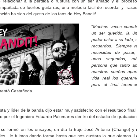
relacionar a la pérdida o ruptura con un ser amado y el proceso t
mpañada de fuertes guitarras, una melodía fácil de recordar y frases 
nción ha sido del gusto de los fans de Hey Bandit!
“
Muchas veces cuando
un ser querido, la ún
poder estar a su lado, 
recuerdos.  Siempre va 
necesidad de pasar,
unos segundos, m
persona que tanto ap
nuestros sueños apar
vida real los queremo
pero al final tenemo
mentó Castañeda.
de la
CETYS prepara la edición
Presenta Heras 'Una de
fía
2026 de la Feria de Arte
tantas'
Internacional 'Sinergia'
ista y líder de la banda dijo estar muy satisfecho con el resultado final 
o por el Ingeniero Eduardo Palomares dentro del estudio de grabación
 se formó en los ensayos, un día la trajo José Antonio (Chango) y 
ales,  le fuimos dando forma hasta que nos gustara lo que oíamos. L