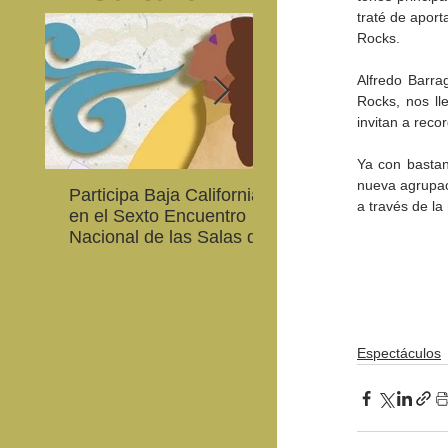
traté de aporta
Rocks.
Alfredo Barrag
Rocks, nos ll
invitan a reco
Ya con bastan
nueva agrupaci
Participa Baja California
Cultura BC invita a
a través de la
en el Sexto Encuentro
integrarse a la Red
Nacional de las Salas de
Estatal de Música 20
Lectura en Lenguas
Nacionales
Espectáculos