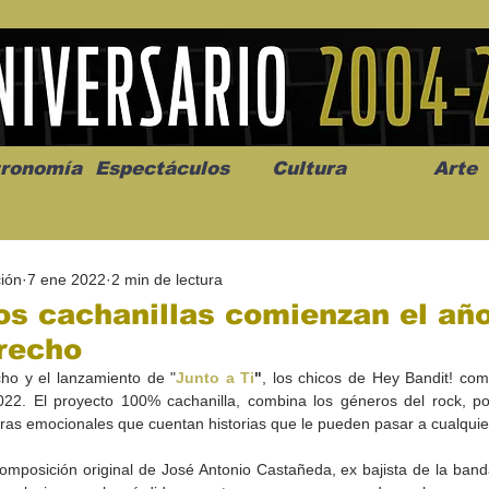
ronomía
Espectáculos
Cultura
Arte
ión
7 ene 2022
2 min de lectura
s cachanillas comienzan el añ
recho
ho y el lanzamiento de "
Junto a Ti
"
, los chicos de Hey Bandit! com
os” abre la
Celebran el mes del amor
"Me llamo C
22. El proyecto 100% cachanilla, combina los géneros del rock, po
a de alto impacto
en la Casa de la Cultura
realista y 
tras emocionales que cuentan historias que le pueden pasar a cualquie
California
Progreso con micrófono
puesta en e
abierto
composición original de José Antonio Castañeda, ex bajista de la band