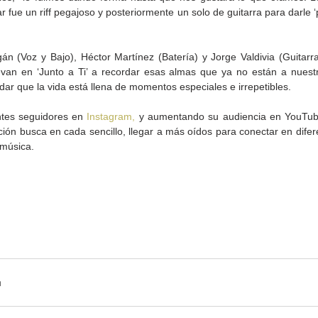
r fue un riff pegajoso y posteriormente un solo de guitarra para darle ‘pu
án (Voz y Bajo), Héctor Martínez (Batería) y Jorge Valdivia (Guitarra)
evan en ‘Junto a Ti’ a recordar esas almas que ya no están a nuestr
rdar que la vida está llena de momentos especiales e irrepetibles.
tes seguidores en 
Instagram,
 y aumentando su audiencia en YouTub
ón busca en cada sencillo, llegar a más oídos para conectar en diferen
Gobierno de Baja
Cristina Rivera Garza
 música.
California reconocerá a
reflexiona sobre memoria
26
guardianes del patrimonio
justicia y literatura
cultural