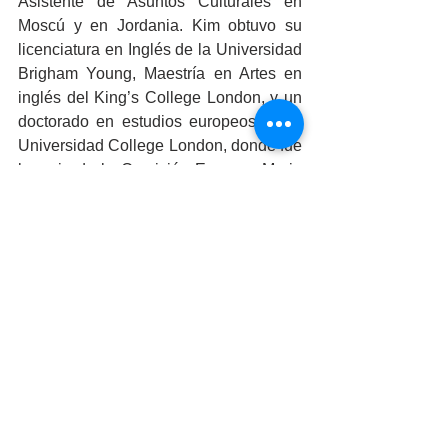
Asistente de Asuntos Culturales en 
Moscú y en Jordania. Kim obtuvo su 
licenciatura en Inglés de la Universidad 
Brigham Young, Maestría en Artes en 
inglés del King’s College London, y un 
doctorado en estudios europeos de la 
Universidad College London, donde fue 
becaria de la Comisión Europea Marie 
Curie.
Kim llega a Tijuana de su previa 
asignación en Moscú, junto con su 
esposo y sus pequeños hijos. La 
Cónsul Scrivner releva en su cargo a la 
Cónsul Meghan McGill. 
Comunidad
Cultura