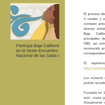
El proceso de
3 rondas y e
comisión artís
director artís
Baja Califo
principales d
OBC, así como
Participa Baja California
Cultura BC invita a
reconocido pre
en el Sexto Encuentro
integrarse a la Red
correspondien
Nacional de las Salas de
Estatal de Música 20
Lectura en Lenguas
Nacionales
https://www.b
Los músicos q
podrán accede
Fundada en 19
país, cuyas g
Actualmente, s