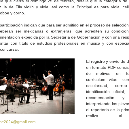
ia que cierra el domingo 25 de febrero, detalla que la categoría de 
n la de Fila violín y viola, así como la Principal es para viola, cell
, oboe y corno.
articipación indican que para ser admitido en el proceso de selección,
deberán ser mexicanas o extranjeras, que acrediten su condición
mentación expedida por la Secretaría de Gobernación y con una resi
ntar con título de estudios profesionales en música y con especial
 concursar.
El registro y envío de 
en formato PDF consist
de motivos en form
currículum vitae, co
escolaridad, correo 
de la
CETYS prepara la edición
Presenta Heras 'Una de
identificación oficial
fía
2026 de la Feria de Arte
tantas'
recomendación y
Internacional 'Sinergia'
interpretando las pieza
el repertorio de la pri
obc2024@gmail.com
 .