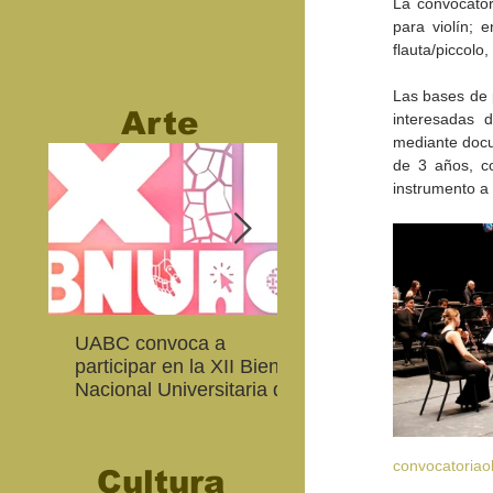
La convocator
para violín; e
flauta/piccolo
Las bases de p
Arte
interesadas 
mediante docu
de 3 años, co
instrumento a
UABC convoca a
Abierta convocatoria 
participar en la XII Bienal
XIV Bienal de Fotogra
Nacional Universitaria de
de Baja California
Arte Contemporáneo
convocatoria
Cultura