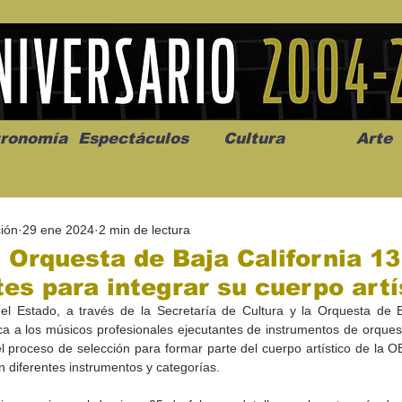
ronomía
Espectáculos
Cultura
Arte
ión
29 ene 2024
2 min de lectura
 Orquesta de Baja California 13
es para integrar su cuerpo artí
el Estado, a través de la Secretaría de Cultura y la Orquesta de Ba
os” abre la
Celebran el mes del amor
"Me llamo C
a a los músicos profesionales ejecutantes de instrumentos de orquesta
a de alto impacto
en la Casa de la Cultura
realista y 
el proceso de selección para formar parte del cuerpo artístico de la O
California
Progreso con micrófono
puesta en e
 diferentes instrumentos y categorías.
abierto