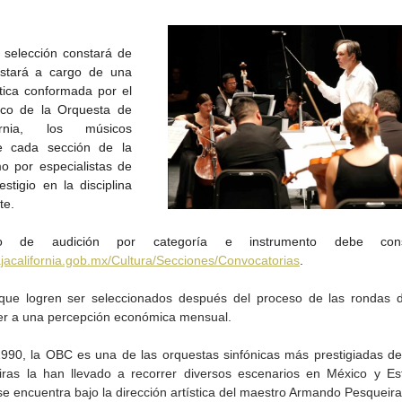
 selección constará de 
stará a cargo de una 
tica conformada por el 
tico de la Orquesta de 
rnia, los músicos 
e cada sección de la 
 por especialistas de 
Gobierno de Baja
Cristina Rivera Garza
stigio en la disciplina 
California reconocerá a
reflexiona sobre memoria
te. 
26
guardianes del patrimonio
justicia y literatura
cultural
ajacalifornia.gob.mx/Cultura/Secciones/Convocatorias
. 
ue logren ser seleccionados después del proceso de las rondas de
r a una percepción económica mensual.
90, la OBC es una de las orquestas sinfónicas más prestigiadas del
iras la han llevado a recorrer diversos escenarios en México y Es
e encuentra bajo la dirección artística del maestro Armando Pesqueira