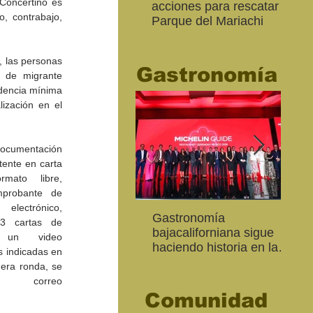
Concertino es 
acciones para rescatar el
Ro
o, contrabajo, 
Parque del Mariachi
tur
“M
20
 las personas 
Gastronomía
 de migrante 
dencia mínima 
ización en el 
documentación 
ente en carta 
ato libre, 
mprobante de 
electrónico, 
Inaugura SC la colectiva
"Función Velorio" llegará
Gastronomía
Est
Fo
, 3 cartas de 
Expresión Plástica
al Teatro Universitario
bajacaliforniana sigue
Sec
re
 un video 
Cachanilla 2026
como cierre del Taller de
haciendo historia en la
Mor
ce
s indicadas en 
Formación Actoral
Guía Michelin
art
Ma
mera ronda, se 
realiza al correo 
Comunidad