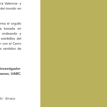
a Valencia- y 
 del mundo en 
rma el orgullo 
ca basada en 
 ondeando y 
tribillos del 
 con el Cerro 
 sentidos de 
-investigador 
umanas, UABC.
lo¨ Álvarez