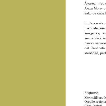
Álvarez, medal
Alexa Moreno 
salto de cabal
En la escala r
mexicalense-
imágenes, au
secuencias en
himno nacional
del Centinela
identidad, pert
Etiquetas:
Mexicali
Hugo M
Orgullo regiona
Comunidad