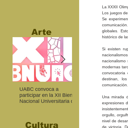
La XXXII Olim
Los juegos de
Se experiment
comunicación. 
Arte
globales. Es
histórico de l
Si existen ru
nacionalismos
nacionalismo 
modernas tard
convocatoria 
destinan, lo
comunicación.
UABC convoca a
Abierta convocatoria 
participar en la XII Bienal
XIV Bienal de Fotogra
Una mirada de
Nacional Universitaria de
de Baja California
expresiones d
Arte Contemporáneo
insistentement
orgullo, 
orgul
nivel de desa
Cultura
de victoria. 