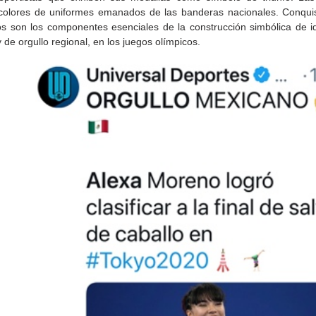
colores de uniformes emanados de las banderas nacionales. Conquis
os son los componentes esenciales de la construcción simbólica de ide
y de orgullo regional, en los juegos olímpicos.
Gobierno de Baja
Cristina Rivera Garza
California reconocerá a
reflexiona sobre memoria
26
guardianes del patrimonio
justicia y literatura
cultural