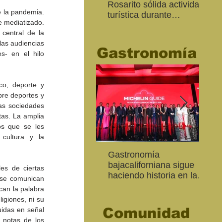
Rosarito sólida actividad
Ed
 la pandemia. 
turística durante
“Me
 mediatizado. 
“Memorial Day Weekend
Ca
central de la 
2026"
las audiencias 
Gastronomía
- en el hilo 
co, deporte y 
re deportes y 
as sociedades 
as. La amplia 
s que se les 
cultura y la 
Inaugura SC la colectiva
"Función Velorio" llegará
Gastronomía
Est
Fo
Expresión Plástica
al Teatro Universitario
bajacaliforniana sigue
Sec
re
es de ciertas 
Cachanilla 2026
como cierre del Taller de
haciendo historia en la
Mor
ce
se comunican 
Formación Actoral
Guía Michelin
art
Ma
can la palabra 
igiones, ni su 
Comunidad
idas en señal 
 notas de los 