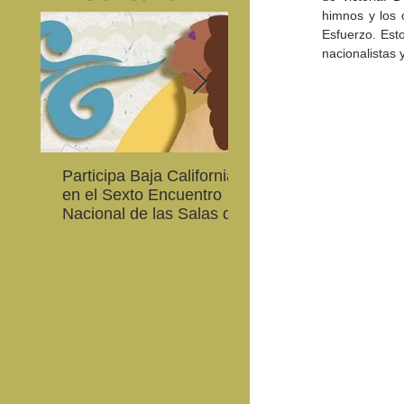
himnos y los 
Esfuerzo. Est
nacionalistas 
Participa Baja California
Cultura BC invita a
en el Sexto Encuentro
integrarse a la Red
Nacional de las Salas de
Estatal de Música 20
Lectura en Lenguas
Nacionales