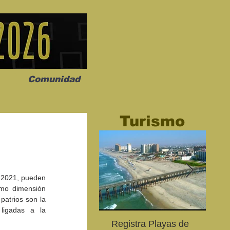
Comunidad
Turismo
 2021, pueden 
osmo", una
TOC TOC llega a
Marisela regresa
omo dimensión 
conmovedora
Mexicali con una dosis de
Mexicali con su
atrios son la 
scena
humor inteligente
“Empoderada To
ligadas a la 
Registra Playas de
An