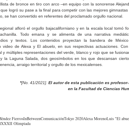
lista de bronce en tiro con arco –en equipo con la sonorense Alejandr
que logró su pase a la final para competir con las mejores gimnastas
lo, se han convertido en referentes del proclamado orgullo nacional. 
egional afloró el orgullo bajacaliforniano y en la escala local tomó fo
cachanilla. Todo emana y se alimenta de una narrativa mediáti
dios y textos. Los contenidos proyectan la bandera de México
 video de Alexa y El abuelo, en sus respectivas actuaciones. Con es
 y múltiples representaciones del verde, blanco y rojo que se fusionan
 y la Laguna Salada, dos geosímbolos en los que descansan ciertos
enencia, arraigo territorial y orgullo de los mexicalenses. 
*
[No. 41/2021]. 
El autor de esta publicación es profesor
en la Facultad de Ciencias H
éndez Fierros
InBetween
Comunicación
Tokyo 2020
Alexa Moreno
Luis "El abue
l
XXXII Olimpiada