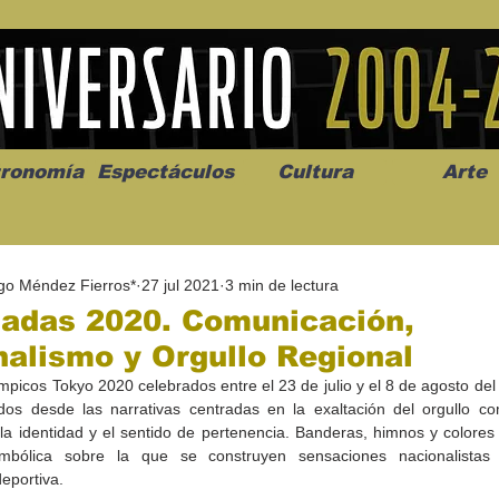
ronomía
Espectáculos
Cultura
Arte
go Méndez Fierros*
27 jul 2021
3 min de lectura
iadas 2020. Comunicación,
alismo y Orgullo Regional
mpicos Tokyo 2020 celebrados entre el 23 de julio y el 8 de agosto del
os” abre la
Celebran el mes del amor
"Me llamo C
ados desde las narrativas centradas en la exaltación del orgullo c
a de alto impacto
en la Casa de la Cultura
realista y 
a identidad y el sentido de pertenencia. Banderas, himnos y colores p
California
Progreso con micrófono
puesta en e
imbólica sobre la que se construyen sensaciones nacionalistas 
abierto
eportiva.