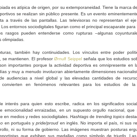
piada es atípica de origen, por su extemporaneidad. Tiene la marca de
portivos se realizan sin público presente. Es un evento eminentemente
a a través de las pantallas. Las televisoras no representan el eje 
Los entornos sociodigitales figuran como el principal escaparate para 
tos rasgos pueden entenderse como rupturas –algunas coyunturales
as olimpiadas.
pturas, también hay continuidades. Los vínculos entre poder políti
, se mantienen. El profesor 
Ørnulf Seippel
 señala que los estudios sob
son importantes porque la actividad deportiva es omnipresente en l
ías y muy a menudo involucran abiertamente dimensiones nacionalist
de audiencias a nivel global y las elevadas cantidades de recurso
s convierten en fenómenos relevantes para los estudios de la 
 
de la
CETYS prepara la edición
Presenta Heras 'Una de
fía
2026 de la Feria de Arte
tantas'
 interés para quien esto escribe, radica en los significados social
Internacional 'Sinergia'
e emocionalidad enraizadas, en un supuesto orgullo nacional, que 
e en medios y redes sociodigitales. 
Hashtags
 de 
trending topics
 desta
ho
 en portugués y 
pride/proud
 en inglés. No importa el país, ni sus rel
rrollo, ni su forma de gobierno. Las imágenes muestran posturas ergu
Deportistas que exhiben sus medallas como símbolo de triunfo. Las