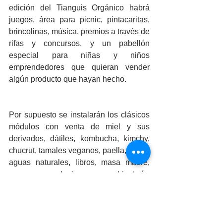
edición del Tianguis Orgánico habrá 
juegos, área para picnic, pintacaritas, 
brincolinas, música, premios a través de 
rifas y concursos, y un pabellón 
especial para niñas y niños 
emprendedores que quieran vender 
algún producto que hayan hecho. 
Por supuesto se instalarán los clásicos 
módulos con venta de miel y sus 
derivados, dátiles, kombucha, kimchy, 
chucrut, tamales veganos, paella, tortas, 
aguas naturales, libros, masa madre, 
quesos, choripanes, bisutería, 
productos para mascotas, y un sinfín de 
cosas más.
El Parque Cri-Cri se encuentra ubicado 