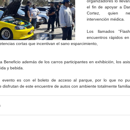
organizadores lo llevar
el fin de apoyar a Da
Cortez, quien ne
intervención médica. 
Los llamados “Flas
encuentros rápidos en 
tencias cortas que incentivan el sano esparcimiento, 
 Beneficio además de los carros participantes en exhibición, los asis
ida y bebida. 
l evento es con el boleto de acceso al parque, por lo que no pue
 disfrutan de este encuentre de autos con ambiente totalmente familia
de la
CETYS prepara la edición
Presenta Heras 'Una de
fía
2026 de la Feria de Arte
tantas'
Internacional 'Sinergia'