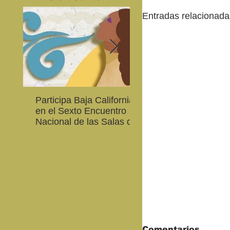
Entradas relacionada
Participa Baja California
Cultura BC invita a
en el Sexto Encuentro
integrarse a la Red
Nacional de las Salas de
Estatal de Música 20
Lectura en Lenguas
Nacionales
Comentarios