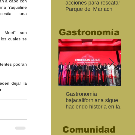
án a cabo con 
acciones para rescatar el
Ro
nna Yaqueline 
Parque del Mariachi
tur
cesita una 
“M
20
Gastronomía
h Meet” son 
los cuales se 
tentes podrán 
den dejar la 
r.
Inaugura SC la colectiva
"Función Velorio" llegará
Gastronomía
Est
Fo
Expresión Plástica
al Teatro Universitario
bajacaliforniana sigue
Sec
re
Cachanilla 2026
como cierre del Taller de
haciendo historia en la
Mor
ce
Formación Actoral
Guía Michelin
art
Ma
Comunidad