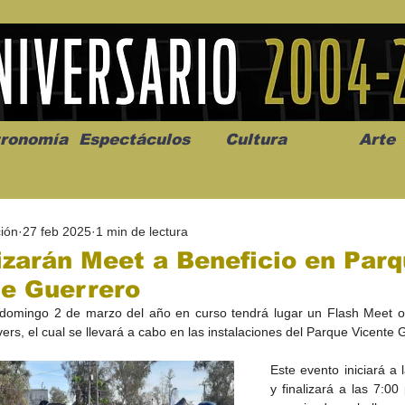
ronomía
Espectáculos
Cultura
Arte
ión
27 feb 2025
1 min de lectura
zarán Meet a Beneficio en Par
te Guerrero
domingo 2 de marzo del año en curso tendrá lugar un Flash Meet or
os” abre la
Celebran el mes del amor
"Me llamo C
ers, el cual se llevará a cabo en las instalaciones del Parque Vicente 
a de alto impacto
en la Casa de la Cultura
realista y 
California
Progreso con micrófono
puesta en e
Este evento iniciará a 
abierto
y finalizará a las 7:00 