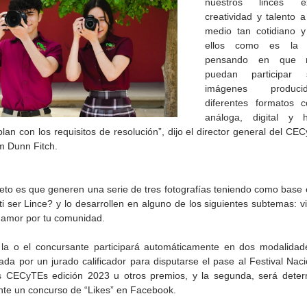
nuestros linces e
creatividad y talento a
medio tan cotidiano y 
ellos como es la fo
pensando en que m
puedan participar s
imágenes produci
diferentes formatos 
análoga, digital y ha
an con los requisitos de resolución”, dijo el director general del CEC
m Dunn Fitch.
reto es que generen una serie de tres fotografías teniendo como base 
 ti ser Lince? y lo desarrollen en alguno de los siguientes subtemas: vid
de la
CETYS prepara la edición
Presenta Heras 'Una de
o amor por tu comunidad.
fía
2026 de la Feria de Arte
tantas'
Internacional 'Sinergia'
e, la o el concursante participará automáticamente en dos modalidade
da por un jurado calificador para disputarse el pase al Festival Nacio
s CECyTEs edición 2023 u otros premios, y la segunda, será determ
nte un concurso de “Likes” en Facebook.