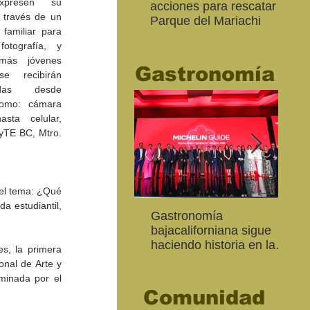
xpresen su 
acciones para rescatar el
Ro
 través de un 
Parque del Mariachi
tur
familiar para 
“M
tografía, y 
20
ás jóvenes 
Gastronomía
e recibirán 
das desde 
como: cámara 
sta celular, 
yTE BC, Mtro. 
el tema: ¿Qué 
a estudiantil, 
Inaugura SC la colectiva
"Función Velorio" llegará
Gastronomía
Est
Fo
Expresión Plástica
al Teatro Universitario
bajacaliforniana sigue
Sec
re
Cachanilla 2026
como cierre del Taller de
haciendo historia en la
Mor
ce
s, la primera 
Formación Actoral
Guía Michelin
art
Ma
nal de Arte y 
inada por el 
Comunidad