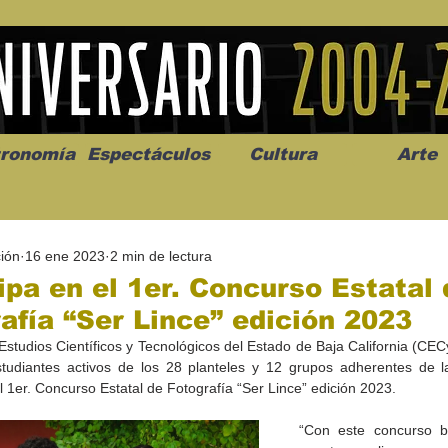
ronomía
Espectáculos
Cultura
Arte
ión
16 ene 2023
2 min de lectura
ipa en el 1er. Concurso Estatal 
afía “Ser Lince” edición 2023
Estudios Científicos y Tecnológicos del Estado de Baja California (CEC
os” abre la
Celebran el mes del amor
"Me llamo C
studiantes activos de los 28 planteles y 12 grupos adherentes de la 
a de alto impacto
en la Casa de la Cultura
realista y 
el 1er. Concurso Estatal de Fotografía “Ser Lince” edición 2023.
California
Progreso con micrófono
puesta en e
abierto
“Con este concurso b