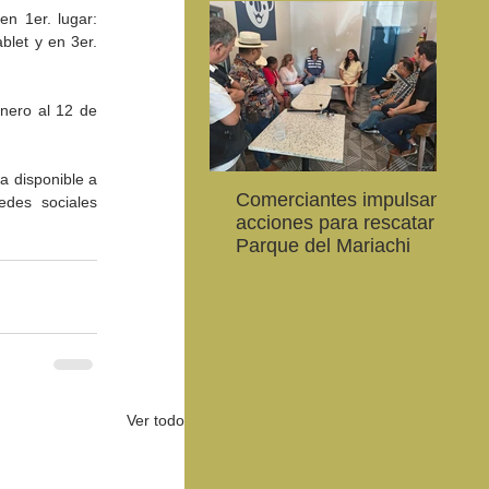
n 1er. lugar: 
blet y en 3er. 
nero al 12 de 
 disponible a 
Comerciantes impulsan
Ab
des sociales 
CEART Mexicali, oferta
Convocan a niños, niñas
Con
acciones para rescatar el
al
,
Campamento gratuito de
y jóvenes a crear la
car
Parque del Mariachi
20
verano
conservación de la
79 
vaquita marina y el Golfo
de 
de California
Ver todo