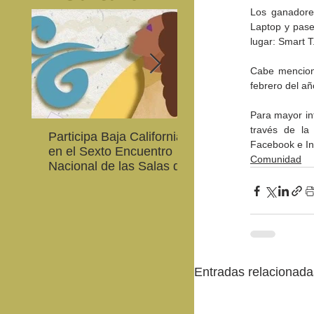
Los ganadores
Laptop y pase 
lugar: Smart T
Cabe menciona
febrero del añ
Para mayor inf
través de la 
Participa Baja California
Cultura BC invita a
Facebook e I
en el Sexto Encuentro
integrarse a la Red
Comunidad
Nacional de las Salas de
Estatal de Música 20
Lectura en Lenguas
Nacionales
Entradas relacionada