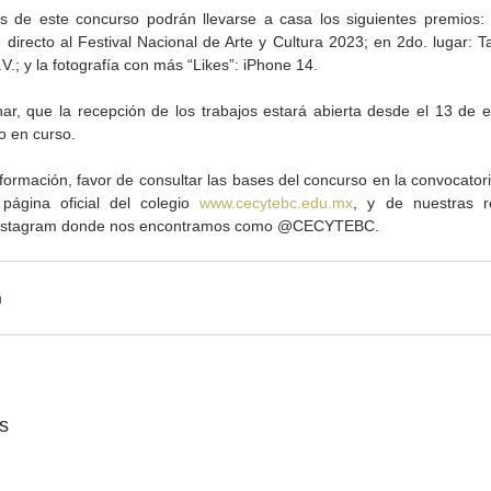
 de este concurso podrán llevarse a casa los siguientes premios: e
directo al Festival Nacional de Arte y Cultura 2023; en 2do. lugar: Ta
.V.; y la fotografía con más “Likes”: iPhone 14.
r, que la recepción de los trabajos estará abierta desde el 13 de e
o en curso.
ormación, favor de consultar las bases del concurso en la convocatoria
página oficial del colegio 
www.cecytebc.edu.mx
, y de nuestras re
Gobierno de Baja
Cristina Rivera Garza
nstagram donde nos encontramos como @CECYTEBC.
California reconocerá a
reflexiona sobre memoria
26
guardianes del patrimonio
justicia y literatura
cultural
s