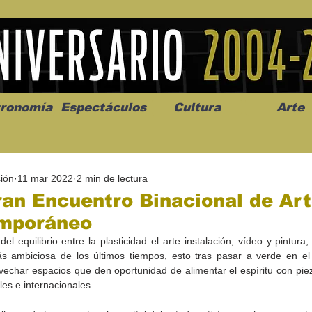
ronomía
Espectáculos
Cultura
Arte
ión
11 mar 2022
2 min de lectura
an Encuentro Binacional de Ar
mporáneo
l equilibrio entre la plasticidad el arte instalación, vídeo y pintura,
os” abre la
Celebran el mes del amor
"Me llamo C
s ambiciosa de los últimos tiempos, esto tras pasar a verde en el
a de alto impacto
en la Casa de la Cultura
realista y 
echar espacios que den oportunidad de alimentar el espíritu con pieza
California
Progreso con micrófono
puesta en e
ales e internacionales.
abierto