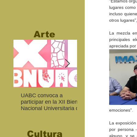
"Estamos orgul
lugares como
incluso quien
otros lugares"
Arte
La mezcla ent
principales e
apreciada por 
UABC convoca a
Abierta convocatoria 
participar en la XII Bienal
XIV Bienal de Fotogra
Nacional Universitaria de
de Baja California
emociones".
Arte Contemporáneo
La exposición
por persona -
Cultura
alguno, y se 