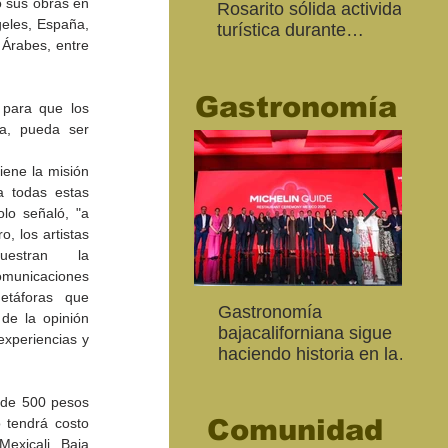
 sus obras en 
Rosarito sólida actividad
Ed
les, España, 
turística durante
“Me
Árabes, entre 
“Memorial Day Weekend
Ca
2026"
Gastronomía
 para que los 
a, pueda ser 
iene la misión 
 todas estas 
lo señaló, "a 
, los artistas 
uestran la 
omunicaciones 
etáforas que 
Inaugura SC la colectiva
"Función Velorio" llegará
Gastronomía
Est
Fo
de la opinión 
Expresión Plástica
al Teatro Universitario
bajacaliforniana sigue
Sec
re
experiencias y 
Cachanilla 2026
como cierre del Taller de
haciendo historia en la
Mor
ce
Formación Actoral
Guía Michelin
art
Ma
 de 500 pesos 
Comunidad
 tendrá costo 
exicali, Baja 