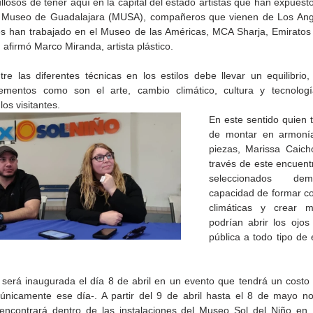
losos de tener aquí en la capital del estado artistas que han expuesto
 Museo de Guadalajara (MUSA), compañeros que vienen de Los Ange
es han trabajado en el Museo de las Américas, MCA Sharja, Emiratos 
, afirmó Marco Miranda, artista plástico.
re las diferentes técnicas en los estilos debe llevar un equilibrio,
lementos como son el arte, cambio climático, cultura y tecnologí
los visitantes.
En este sentido quien t
de montar en armonía
piezas, Marissa Caicho
través de este encuentro
seleccionados dem
capacidad de formar c
climáticas y crear m
de la
CETYS prepara la edición
Presenta Heras 'Una de
podrían abrir los ojos 
fía
2026 de la Feria de Arte
tantas'
pública a todo tipo de 
Internacional 'Sinergia'
 será inaugurada el día 8 de abril en un evento que tendrá un costo
únicamente ese día-. A partir del 9 de abril hasta el 8 de mayo no
encontrará dentro de las instalaciones del Museo Sol del Niño en M