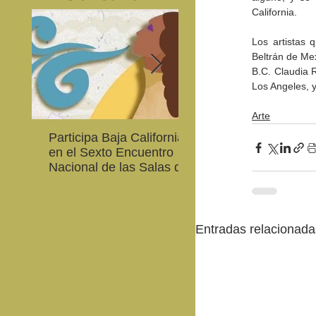
California.
Los artistas 
Beltrán de Mex
B.C. Claudia 
Los Angeles, 
Arte
Participa Baja California
Cultura BC invita a
en el Sexto Encuentro
integrarse a la Red
Nacional de las Salas de
Estatal de Música 20
Lectura en Lenguas
Nacionales
Entradas relacionada