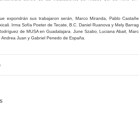
que expondrán sus trabajaron serán, Marco Miranda, Pablo Castañed
icali. Irma Sofía Poeter de Tecate, B.C. Daniel Ruanova y Mely Barragá
Rodríguez de MUSA en Guadalajara. June Szabo, Luciana Abait, Marc
y Andrea Juan y Gabriel Penedo de España.
Gobierno de Baja
Cristina Rivera Garza
California reconocerá a
reflexiona sobre memoria
26
guardianes del patrimonio
justicia y literatura
cultural
s