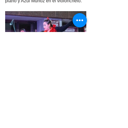
piano y Azul Muñoz en el violonchelo. 
Posteriormente, el músico Axel Millanes 
presentó el concierto para contrabajo 
de Kouzebisky, finalizado, con la 
tercera fase de orquesta compuesta por 
35 músicos interpretando “La Marcha 
Radezky de Strauss”.
Cabe mencionar, que durante el 
concierto se contó con la colaboración 
de Rubí Vargas y la compañía de 