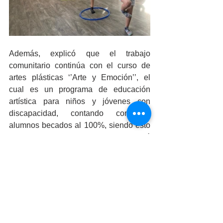
Además, explicó que el trabajo 
comunitario continúa con el curso de 
artes plásticas ‘’Arte y Emoción’’, el 
cual es un programa de educación 
artística para niños y jóvenes con 
discapacidad, contando con 17 
alumnos becados al 100%, siendo esto 
una herramienta de arte terapia, resaltó 
que su trabajo más reciente es la 
exposición ‘’Mexicali, un sentimiento 
inclusivo’’ que se encuentra en la 
explanada interior de Palacio 
Municipal, contando con la 
participación de 25 expositores y un 
total de 60 obras pictóricas. 